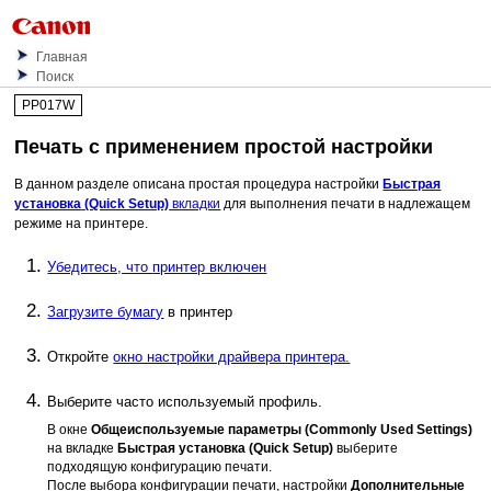
Главная
Поиск
PP017W
Печать с применением простой настройки
В данном разделе описана простая процедура настройки
Быстрая
установка
(Quick Setup)
вкладки
для выполнения печати в надлежащем
режиме на
принтере
.
Убедитесь, что
принтер
включен
Загрузите бумагу
в
принтер
Откройте
окно настройки драйвера принтера.
Выберите часто используемый профиль.
В окне
Общеиспользуемые параметры
(Commonly Used Settings)
на вкладке
Быстрая установка
(Quick Setup)
выберите
подходящую конфигурацию печати.
После выбора конфигурации печати, настройки
Дополнительные