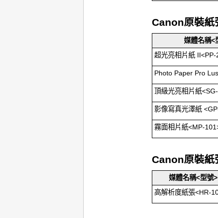
Canon
原裝紙
媒體名稱<
超光亮相片紙 II
<
PP-
Photo Paper Pro Lus
頂級光亮相片紙
<
SG-
影像寫真光澤紙
<
GP
霧面相片紙
<
MP-101
Canon
原裝紙
媒體名稱<型號>
高解析度紙張
<
HR-1