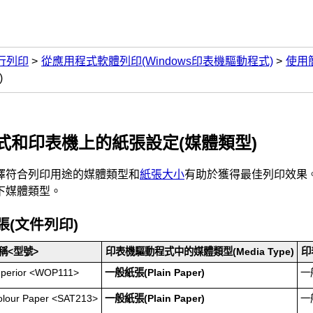
行列印
從應用程式軟體列印(Windows印表機驅動程式)
使用
)
式和印表機上的紙張設定(媒體類型)
擇符合列印用途的媒體類型和
紙張大小
有助於獲得最佳列印效果
下媒體類型。
張(文件列印)
稱<型號>
印表機驅動程式中的
媒體類型
(Media Type)
印
perior
<
WOP111
>
一般紙張
(Plain Paper)
一
olour Paper
<
SAT213
>
一般紙張
(Plain Paper)
一