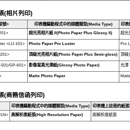
張(相片列印)
型號>
印表機驅動程式中的
媒體類型
(Media Type)
印表
201
>
超光亮相片紙 II
(Photo Paper Plus Glossy II)
超光亮
ter
<
LU-101
>
Photo Paper Pro Luster
Pro 
201
>
頂級光亮相片紙
(Photo Paper Plus Semi-gloss)
頂級
-501
/
GP-601
>
影像寫真光澤紙
(Glossy Photo Paper)
光澤
>
Matte Photo Paper
Matt
張(商務信函列印)
印表機驅動程式中的
媒體類型
(Media Type)
印表機上註冊的
紙張
01N
>
高解析度紙張
(High Resolution Paper)
高解析度紙張