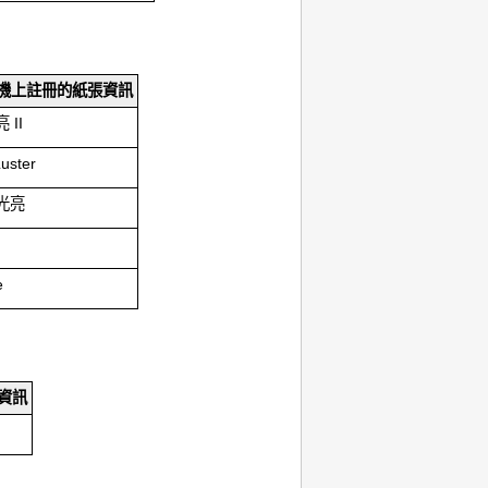
機上註冊的
紙張資訊
 II
Luster
光亮
e
資訊