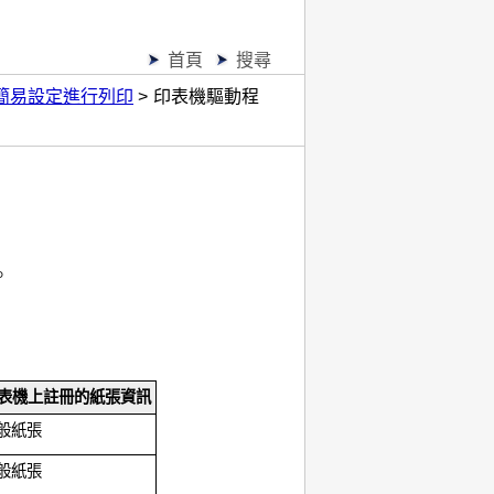
首頁
搜尋
簡易設定進行列印
印表機驅動程
。
表機上註冊的
紙張資訊
般紙張
般紙張