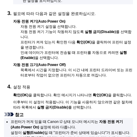
한 설정을 표시하십시오.
필요에 따라 다음과 같은 설정을 완료하십시오.
자동 전원 켜기
(Auto Power On)
자동 전원 켜기 설정을 선택합니다.
자동 전원 켜기 기능이 작동하지 않도록
실행 금지
(Disable)
를 선택합
니다.
프린터가 켜져 있는지 확인한 다음
확인
(OK)
을 클릭하여 프린터 설정
을 변경합니다.
인쇄 데이터가
프린터
에 전송될 때 프린터를 자동으로 켜려면
실행
(Enable)
을 선택합니다.
자동 전원 끄기
(Auto Power Off)
목록에서 시간을 지정합니다.
이 시간 내에 프린터 드라이버 또는
프린
터
로부터 작업이 없으면
프린터
가 자동으로 꺼집니다.
설정 적용
확인
(OK)
을 클릭합니다.
확인 메시지가 나타나면
확인
(OK)
을 클릭합니다.
이후부터 이 설정이 적용됩니다.
이 기능을 사용하지 않으려면 같은 절차에
따라 목록에서
실행 금지
(Disable)
를 선택합니다.
참고
프린터
가 꺼져 있을 때
Canon
IJ
상태 모니터 메시지는
자동 전원 켜기
(Auto Power On)
설정에 따라 다릅니다.
설정이
실행
(Enable)
일 때 "프린터가 준비 상태에 있습니다"가 표시됩니다.