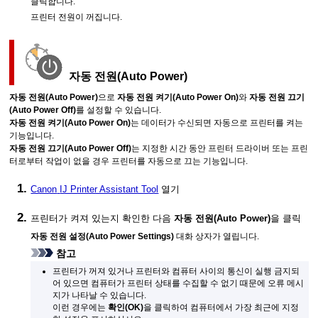
클릭합니다.
프린터
전원이 꺼집니다.
자동 전원
(Auto Power)
자동 전원
(Auto Power)
으로
자동 전원 켜기
(Auto Power On)
와
자동 전원 끄기
(Auto Power Off)
를 설정할 수 있습니다.
자동 전원 켜기
(Auto Power On)
는 데이터가 수신되면 자동으로
프린터
를 켜는
기능입니다.
자동 전원 끄기
(Auto Power Off)
는 지정한 시간 동안 프린터 드라이버 또는
프린
터
로부터 작업이 없을 경우
프린터
를 자동으로 끄는 기능입니다.
Canon
IJ Printer Assistant Tool
열기
프린터
가 켜져 있는지 확인한 다음
자동 전원
(Auto Power)
을 클릭
자동 전원 설정
(Auto Power Settings)
대화 상자가 열립니다.
참고
프린터
가 꺼져 있거나
프린터
와 컴퓨터 사이의 통신이 실행 금지되
어 있으면 컴퓨터가
프린터
상태를 수집할 수 없기 때문에 오류 메시
지가 나타날 수 있습니다.
이런 경우에는
확인
(OK)
을 클릭하여 컴퓨터에서 가장 최근에 지정