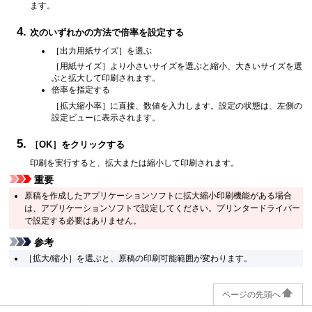
ます。
次のいずれかの方法で倍率を設定する
［出力用紙サイズ］
を選ぶ
［用紙サイズ］
より小さいサイズを選ぶと縮小、大きいサイズを選
ぶと拡大して印刷されます。
倍率を指定する
［拡大縮小率］
に直接、数値を入力します。
設定の状態は、左側の
設定ビューに表示されます。
［OK］
をクリックする
印刷を実行すると、拡大または縮小して印刷されます。
重要
原稿を作成したアプリケーションソフトに拡大縮小印刷機能がある場合
は、アプリケーションソフトで設定してください。
プリンタードライバー
で設定する必要はありません。
参考
［拡大/縮小］
を選ぶと、原稿の印刷可能範囲が変わります。
ページの先頭へ