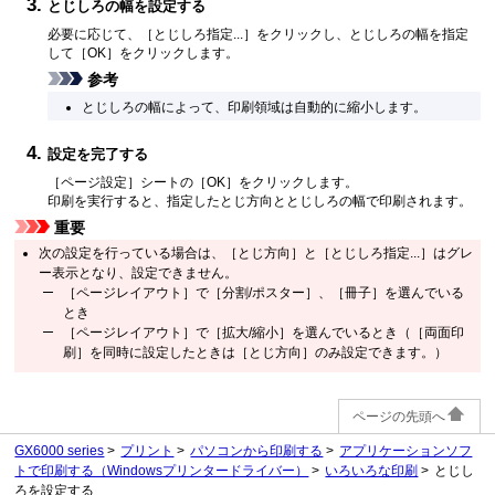
とじしろの幅を設定する
必要に応じて、
［とじしろ指定...］
をクリックし、とじしろの幅を指定
して
［OK］
をクリックします。
参考
とじしろの幅によって、印刷領域は自動的に縮小します。
設定を完了する
［ページ設定］
シートの
［OK］
をクリックします。
印刷を実行すると、指定したとじ方向ととじしろの幅で印刷されます。
重要
次の設定を行っている場合は、
［とじ方向］
と
［とじしろ指定...］
はグレ
ー表示となり、設定できません。
［ページレイアウト］
で
［分割/ポスター］
、
［冊子］
を選んでいる
とき
［ページレイアウト］
で
［拡大/縮小］
を選んでいるとき（
［両面印
刷］
を同時に設定したときは
［とじ方向］
のみ設定できます。）
ページの先頭へ
GX6000 series
プリント
パソコンから印刷する
アプリケーションソフ
トで印刷する（Windowsプリンタードライバー）
いろいろな印刷
とじし
ろを設定する