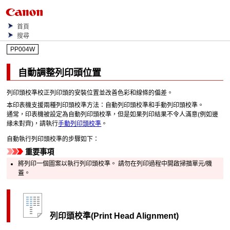
首頁
搜尋
PP004W
自動調整
列印頭
位置
列印頭校準校正
列印頭
的安裝位置並改善色彩和線條的偏差。
本
印表機
支援兩種列印頭校準方法：自動列印頭校準和手動列印頭校準。
通常，
印表機
被設定為自動列印頭校準，但是如果列印結果不令人滿意(例如邊
緣未對齊)，請執行
手動列印頭校準
。
自動執行
列印頭
校準的步驟如下：
重要事項
將列印一個圖案以執行列印頭校準。
請勿在列印過程中開啟
掃描單元/機
蓋
。
列印頭校準
(Print Head Alignment)