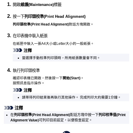
開啟
維護
(Maintenance)
標籤
按一下
列印頭校準
(Print Head Alignment)
列印頭校準
(Print Head Alignment)
對話方塊開啟。
在
印表機
中裝入紙張
在
紙匣
中裝入一張A4大小或Letter大小的一般紙張。
注釋
當選擇手動校準列印頭時，所用紙張數量會不同。
執行列印頭校準
確認
印表機
已開啟，然後按一下
開始
(Start)
。
按照訊息指示操作。
注釋
請等待列印結束後再執行其他操作。
完成列印大約需要1分鐘。
注釋
在
列印頭校準
(Print Head Alignment)
對話方塊中按一下
列印校準值
(Print
Alignment Value)
可列印目前設定，以便檢查設定。