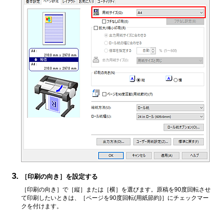
［印刷の向き］
を設定する
［印刷の向き］
で
［縦］
または
［横］
を選びます。
原稿を90度回転させ
て印刷したいときは、
［ページを90度回転(用紙節約)］
にチェックマー
クを付けます。