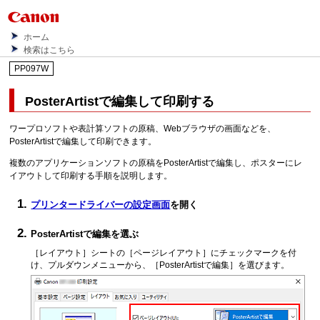
ホーム
検索はこちら
PP097W
PosterArtist
で編集して印刷する
ワープロソフトや表計算ソフトの原稿、Webブラウザの画面などを、
PosterArtist
で編集して印刷できます。
複数のアプリケーションソフトの原稿を
PosterArtist
で編集し、ポスターにレ
イアウトして印刷する手順を説明します。
プリンタードライバーの設定画面
を開く
PosterArtist
で編集を選ぶ
［レイアウト］
シートの
［ページレイアウト］
にチェックマークを付
け、プルダウンメニューから、
［PosterArtistで編集］
を選びます。