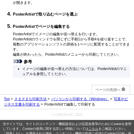
が開きます。
PosterArtist
で取り込むページを選ぶ
PosterArtist
でページを編集する
PosterArtist
でイメージの編集や並べ替えを行います。
PosterArtist
のウィンドウを閉じずに手順1から手順4を繰り返すことで、
複数のアプリケーションソフトの原稿を1ページに配置することができま
す。
編集が終わったら、
PosterArtist
のメニューから印刷してください。
参考
イメージの編集や並べ替えの方法については、
PosterArtist
のマニ
ュアルを参照してください。
ページの先頭へ
Top
さまざまな印刷方法
パソコンから印刷する（Windows）
写真やビ
ジネス文書を印刷する
PosterArtistで編集して印刷する
© CANON INC. 2021
当サイトでは、サイトのコンテンツ・機能提供および品質改善等のためにCookieを使用
しています。Cookieの使用に関する詳しい情報については
こちら
をご確認ください。
「同意しない」を選択された場合、コンテンツ・機能の提供に必須なCookieの記録・保