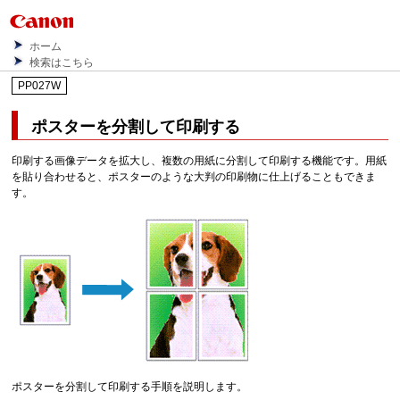
ホーム
検索はこちら
PP027W
ポスターを分割して印刷する
印刷する画像データを拡大し、複数の用紙に分割して印刷する機能です。
用紙
を貼り合わせると、ポスターのような大判の印刷物に仕上げることもできま
す。
ポスターを分割して印刷する手順を説明します。