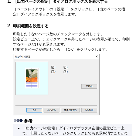
［出力ページの指定］
ダイアログボックスを表示する
［ページレイアウト］
の
［設定...］
をクリックし、
［出力ページの指
定］
ダイアログボックスを表示します。
印刷範囲を設定する
印刷したくないページ数のチェックマークを外します。
設定ビュー上で、チェックマークを外したページの表示が消えて、印刷
するページだけが表示されます。
印刷するページが確定したら、
［OK］
をクリックします。
参考
［出力ページの指定］
ダイアログボックス左側の設定ビュー上
で、印刷したくないページをクリックしても表示を消すことがで