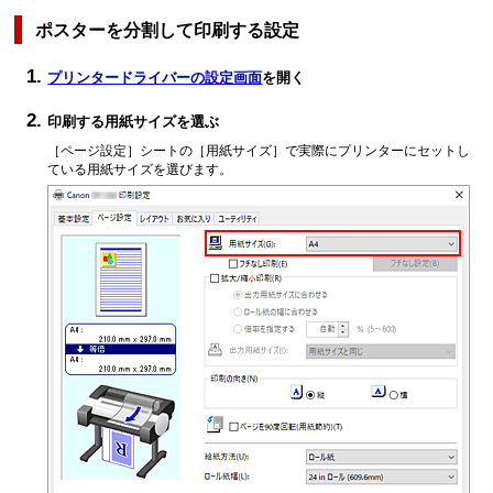
ポスターを分割して印刷する設定
プリンタードライバーの設定画面
を開く
印刷する用紙サイズを選ぶ
［ページ設定］
シートの
［用紙サイズ］
で実際にプリンターにセットし
ている用紙サイズを選びます。