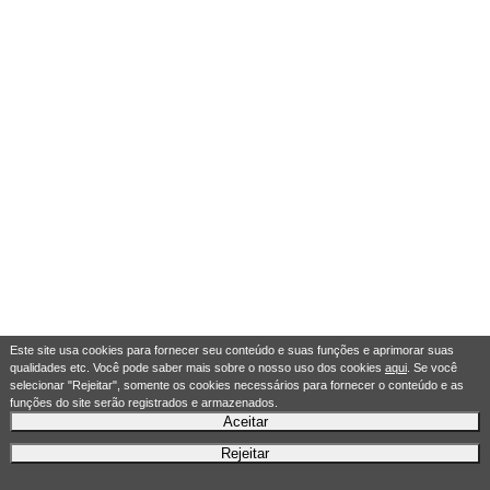
Este site usa cookies para fornecer seu conteúdo e suas funções e aprimorar suas
qualidades etc. Você pode saber mais sobre o nosso uso dos cookies
aqui
. Se você
selecionar "Rejeitar", somente os cookies necessários para fornecer o conteúdo e as
funções do site serão registrados e armazenados.
Aceitar
Rejeitar