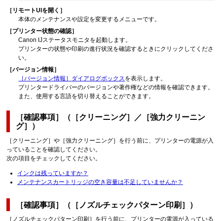
［リモートUIを開く］
本体のメンテナンスや設定を変更するメニューです。
［プリンター状態の確認］
Canon IJステータスモニタを起動します。
プリンターの状態や印刷の進行状況を確認するときにクリックしてくださ
い。
［バージョン情報］
［バージョン情報］
ダイアログボックス
を表示します。
プリンタードライバーのバージョンや著作権などの情報を確認できます。
また、使用する言語を切り替えることができます。
［確認事項］
（
［クリーニング］
／
［強力クリーニン
グ］
）
［クリーニング］
や
［強力クリーニング］
を行う前に、プリンターの電源が入
っていることを確認してください。
次の項目をチェックしてください。
インクは残っていますか？
メンテナンスカートリッジの空き容量は不足していませんか？
［確認事項］
（
［ノズルチェックパターン印刷］
）
［ノズルチェックパターン印刷］
を行う前に、プリンターの電源が入っている