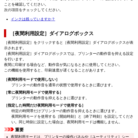
ことを確認してください。
次の項目をチェックしてください。
インクは残っていますか？
［夜間利用設定］
ダイアログボックス
［夜間利用設定］
をクリックすると
［夜間利用設定］
ダイアログボックスが表
示されます。
［夜間利用設定］
ダイアログボックスでは、プリンターの動作音を抑える設定
を行います。
夜間に印刷する場合など、動作音が気になるときに使用してください。
この機能を使用すると、印刷速度が遅くなることがあります。
［夜間利用モードで使用しない］
プリンターの動作音を通常の状態で使用するときに選びます。
［常に夜間利用モードで使用する］
プリンターの動作音を抑えるときに選びます。
［指定した時間だけ夜間利用モードで使用する］
特定の時間帯だけプリンターの動作音を抑えるときに選びます。
夜間利用モードを使用する
［開始時刻］
と
［終了時刻］
を設定してくださ
い。
同じ時刻に設定した場合は、夜間利用モードは機能しません。
重要
夜間利用モードは、
プリンター
の
操作パネル
や
［ユーティリティ］
シー