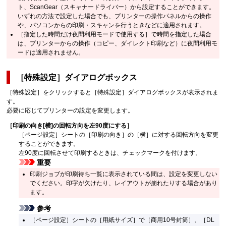
ト、
ScanGear
（スキャナードライバー）から設定することができます。
いずれの方法で設定した場合でも、
プリンター
の
操作パネル
からの操作
や、パソコンからの印刷・スキャンを行うときなどに適用されます。
［指定した時間だけ夜間利用モードで使用する］
で時間を指定した場合
は、プリンターからの操作（コピー、ダイレクト印刷など）に夜間利用モ
ードは適用されません。
［特殊設定］
ダイアログボックス
［特殊設定］
をクリックすると
［特殊設定］
ダイアログボックスが表示されま
す。
必要に応じてプリンターの設定を変更します。
［印刷の向き[横]の回転方向を左90度にする］
［ページ設定］
シートの
［印刷の向き］
の
［横］
に対する回転方向を変更
することができます。
左90度に回転させて印刷するときは、チェックマークを付けます。
重要
印刷ジョブが印刷待ち一覧に表示されている間は、設定を変更しない
でください。
印字が欠けたり、レイアウトが崩れたりする場合があり
ます。
参考
［ページ設定］
シートの
［用紙サイズ］
で
［商用10号封筒］
、
［DL