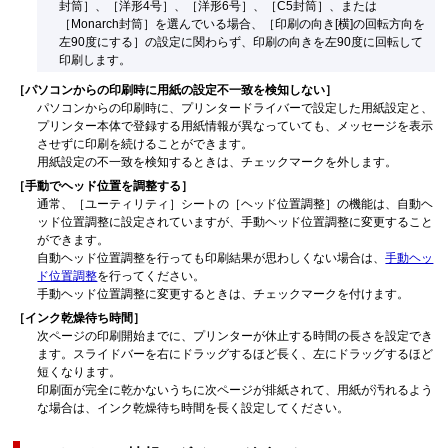
封筒］
、
［洋形4号］
、
［洋形6号］
、
［C5封筒］
、または
［Monarch封筒］
を選んでいる場合、
［印刷の向き[横]の回転方向を
左90度にする］
の設定に関わらず、印刷の向きを左90度に回転して
印刷します。
［パソコンからの印刷時に用紙の設定不一致を検知しない］
パソコンからの印刷時に、プリンタードライバーで設定した用紙設定と、
プリンター本体で登録する用紙情報が異なっていても、メッセージを表示
させずに印刷を続けることができます。
用紙設定の不一致を検知するときは、チェックマークを外します。
［手動でヘッド位置を調整する］
通常、
［ユーティリティ］
シートの
［ヘッド位置調整］
の機能は、自動ヘ
ッド位置調整に設定されていますが、手動ヘッド位置調整に変更すること
ができます。
自動ヘッド位置調整を行っても印刷結果が思わしくない場合は、
手動ヘッ
ド位置調整
を行ってください。
手動ヘッド位置調整に変更するときは、チェックマークを付けます。
［インク乾燥待ち時間］
次ページの印刷開始までに、プリンターが休止する時間の長さを設定でき
ます。
スライドバーを右にドラッグするほど長く、左にドラッグするほど
短くなります。
印刷面が完全に乾かないうちに次ページが排紙されて、用紙が汚れるよう
な場合は、インク乾燥待ち時間を長く設定してください。