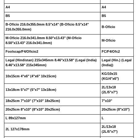
A4
A4
B5
B5
B-Oficio 216.0x355.0mm 8.5"x14"
(B-Oficio 8.5"x14"
B-Oficio
216.0x355.0mm)
M-Oficio 216.0x341.0mm 8.50"x13.43"
(M-Oficio
M-Oficio
8.50"x13.43" 216.0x341.0mm)
Foolscap/F4/Oficio2
FC/F4/Ofc2
Legal (Hindistan) 215x345mm 8.46"x13.58"
(Legal (India)
Legal (Hin.)
(Legal
8.46"x13.58" 215x345mm)
(India))
KG/10x15
10x15cm 4"x6"
(4"x6" 10x15cm)
(KG/4"x6")
2L/13x18
13x18cm 5"x7"
(5"x7" 13x18cm)
(2L/5"x7")
18x25cm 7"x10"
(7"x10" 18x25cm)
7"x10"
20x25cm 8"x10"
(8"x10" 20x25cm)
20x25cm
(8"x10")
L 89x127mm
L
2L/13x18
2L 127x178mm
(2L/5"x7")