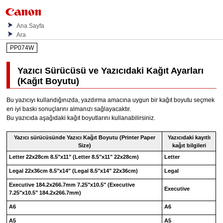
Ana Sayfa
Ara
PP074W
Yazıcı Sürücüsü ve
Yazıcıdaki
Kağıt Ayarları
(Kağıt Boyutu)
Bu
yazıcıyı
kullandığınızda, yazdırma amacına uygun bir kağıt boyutu seçmek
en iyi baskı sonuçlarını almanızı sağlayacaktır.
Bu
yazıcıda
aşağıdaki kağıt boyutlarını kullanabilirsiniz.
Yazıcı sürücüsünde
Yazıcı Kağıt Boyutu
(Printer Paper
Yazıcıdaki kayıtlı
Size)
kağıt bilgileri
Letter 22x28cm 8.5"x11"
(Letter 8.5"x11" 22x28cm)
Letter
Legal 22x36cm 8.5"x14"
(Legal 8.5"x14" 22x36cm)
Legal
Executive 184.2x266.7mm 7.25"x10.5"
(Executive
Executive
7.25"x10.5" 184.2x266.7mm)
A6
A6
A5
A5