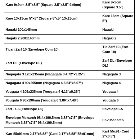
Kare 9x9cm
Kare 9x9cm 3.5"x3.5"
(Square 3.5"x3.5" 9x9cm)
(Square 3.5")
Kare 13cm
(Square
Kare 13x13cm 5"x5"
(Square 5"x5" 13x13cm)
5")
Hagaki 100x148mm
Hagaki
Hagaki 2 200x148mm
Hagaki 2
Tic Zarf 10
(Env.
Ticari Zarf 10
(Envelope Com 10)
Com 10)
Zarf DL
(Envelope
Zarf DL
(Envelope DL)
DL)
Nagagata 3 120x235mm
(Nagagata 3 4.72"x9.25")
Nagagata 3
Nagagata 4 90x205mm
(Nagagata 4 3.54"x8.07")
Nagagata 4
Yougata 4 105x235mm
(Yougata 4 4.13"x9.25")
Yougata 4
Yougata 6 98x190mm
(Yougata 6 3.86"x7.48")
Yougata 6
Zarf - C5
(Envelope C5)
Envelope C5
Envelope Monarch 98.4x190.5mm 3.88"x7.5"
(Envelope
Env Monarch
Monarch 3.88"x7.5" 98.4x190.5mm)
Kart 55x91
(Card
Kart 55x91mm 2.17"x3.58"
(Card 2.17"x3.58" 55x91mm)
2"x3.5")