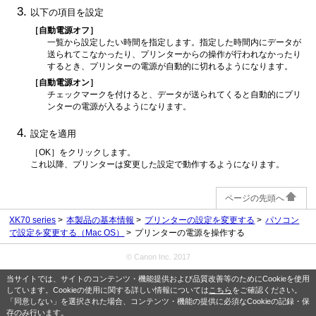
以下の項目を設定
［自動電源オフ］
一覧から設定したい時間を指定します。
指定した時間内にデータが
送られてこなかったり、プリンターからの操作が行われなかったり
するとき、プリンターの電源が自動的に切れるようになります。
［自動電源オン］
チェックマークを付けると、データが送られてくると自動的にプリ
ンターの電源が入るようになります。
設定を適用
［OK］
をクリックします。
これ以降、プリンターは変更した設定で動作するようになります。
ページの先頭へ
XK70 series
本製品の基本情報
プリンターの設定を変更する
パソコン
で設定を変更する（Mac OS）
プリンターの電源を操作する
© Canon Inc. 2017
当サイトでは、サイトのコンテンツ・機能提供および品質改善等のためにCookieを使用
しています。Cookieの使用に関する詳しい情報については
こちら
をご確認ください。
「同意しない」を選択された場合、コンテンツ・機能の提供に必須なCookieの記録・保
存のみ行います。