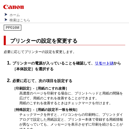
ホーム
検索はこちら
PP016M
プリンター
の設定を変更する
必要に応じてプリンターの設定を変更します。
プリンターの電源が入っていることを確認して、
リモートUI
から
［本体設定］
を選択する
必要に応じて、次の項目を設定する
［印刷設定］
-
［用紙のこすれ改善］
高濃度のページを印刷する場合に、
プリントヘッド
と用紙の間隔を
広げて、用紙のこすれを改善することができます。
用紙のこすれを改善するときはチェックマークを付けます。
［特殊設定］
-
［用紙の設定不一致を検知］
チェックマークを外すと、パソコンからの印刷時に、プリントダイ
アログで設定した用紙設定と、プリンター本体で登録する用紙情報
が異なっていても、メッセージを表示させずに印刷を続けることが