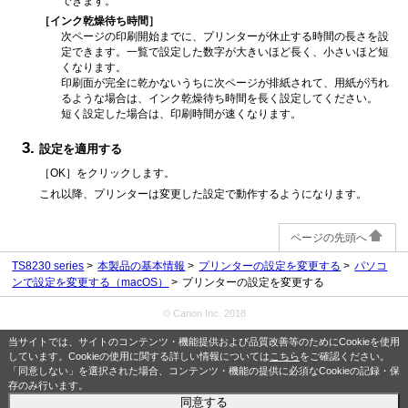
できます。
［インク乾燥待ち時間］
次ページの印刷開始までに、プリンターが休止する時間の長さを設
定できます。
一覧で設定した数字が大きいほど長く、小さいほど短
くなります。
印刷面が完全に乾かないうちに次ページが排紙されて、用紙が汚れ
るような場合は、インク乾燥待ち時間を長く設定してください。
短く設定した場合は、印刷時間が速くなります。
設定を適用する
［OK］
をクリックします。
これ以降、プリンターは変更した設定で動作するようになります。
ページの先頭へ
TS8230 series
本製品の基本情報
プリンターの設定を変更する
パソコ
ンで設定を変更する（macOS）
プリンターの設定を変更する
© Canon Inc. 2018
当サイトでは、サイトのコンテンツ・機能提供および品質改善等のためにCookieを使用
しています。Cookieの使用に関する詳しい情報については
こちら
をご確認ください。
「同意しない」を選択された場合、コンテンツ・機能の提供に必須なCookieの記録・保
存のみ行います。
同意する