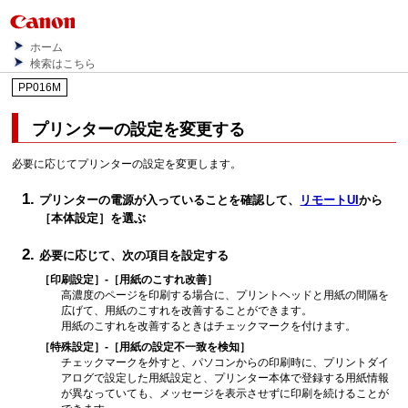
ホーム
検索はこちら
PP016M
プリンター
の設定を変更する
必要に応じてプリンターの設定を変更します。
プリンターの電源が入っていることを確認して、
リモートUI
から
［本体設定］
を選ぶ
必要に応じて、次の項目を設定する
［印刷設定］
-
［用紙のこすれ改善］
高濃度のページを印刷する場合に、
プリントヘッド
と用紙の間隔を
広げて、用紙のこすれを改善することができます。
用紙のこすれを改善するときはチェックマークを付けます。
［特殊設定］
-
［用紙の設定不一致を検知］
チェックマークを外すと、パソコンからの印刷時に、プリントダイ
アログで設定した用紙設定と、プリンター本体で登録する用紙情報
が異なっていても、メッセージを表示させずに印刷を続けることが