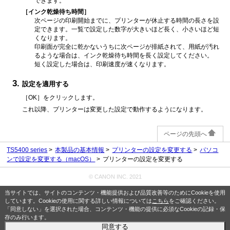
できます。
［インク乾燥待ち時間］
次ページの印刷開始までに、プリンターが休止する時間の長さを設
定できます。
一覧で設定した数字が大きいほど長く、小さいほど短
くなります。
印刷面が完全に乾かないうちに次ページが排紙されて、用紙が汚れ
るような場合は、インク乾燥待ち時間を長く設定してください。
短く設定した場合は、印刷速度が速くなります。
設定を適用する
［OK］
をクリックします。
これ以降、プリンターは変更した設定で動作するようになります。
ページの先頭へ
TS5400 series
本製品の基本情報
プリンターの設定を変更する
パソコ
ンで設定を変更する（macOS）
プリンターの設定を変更する
© CANON INC. 2021
当サイトでは、サイトのコンテンツ・機能提供および品質改善等のためにCookieを使用
しています。Cookieの使用に関する詳しい情報については
こちら
をご確認ください。
「同意しない」を選択された場合、コンテンツ・機能の提供に必須なCookieの記録・保
存のみ行います。
同意する