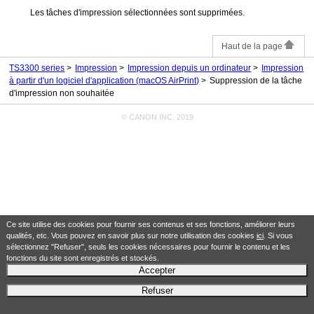
Les tâches d'impression sélectionnées sont supprimées.
Haut de la page
TS3300 series
Impression
Impression depuis un ordinateur
Impression
à partir d'un logiciel d'application (macOS AirPrint)
Suppression de la tâche
d'impression non souhaitée
© CANON INC. 2019
Ce site utilise des cookies pour fournir ses contenus et ses fonctions, améliorer leurs
qualités, etc. Vous pouvez en savoir plus sur notre utilisation des cookies
ici
. Si vous
sélectionnez "Refuser", seuls les cookies nécessaires pour fournir le contenu et les
fonctions du site sont enregistrés et stockés.
Accepter
Refuser