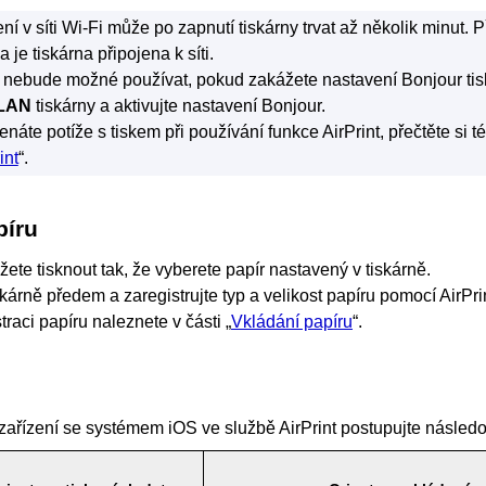
í v síti
Wi-Fi
může po zapnutí
tiskárny
trvat až několik minut.
P
da je
tiskárna
připojena k síti.
nebude možné používat, pokud zakážete nastavení
Bonjour
ti
LAN
tiskárny
a aktivujte nastavení
Bonjour
.
áte potíže s tiskem při používání funkce
AirPrint
, přečtěte si t
int
“.
píru
ete tisknout tak, že vyberete papír nastavený v
tiskárně
.
skárně předem a zaregistrujte typ a velikost papíru pomocí
AirPri
traci papíru naleznete v části „
Vkládání papíru
“.
e zařízení se systémem
iOS
ve službě
AirPrint
postupujte násled