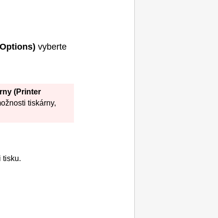
 Options)
vyberte
árny
(Printer
možnosti
tiskárny
,
 tisku.