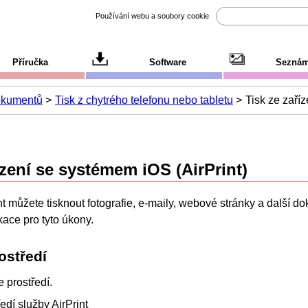
Používání webu a soubory cookie
Příručka
Software
Seznám
dokumentů
Tisk z chytrého telefonu nebo tabletu
Tisk ze zaří
řízení se systémem
iOS
(
AirPrint
)
nt
můžete tisknout fotografie, e-maily, webové stránky a další d
kace pro tyto úkony.
ostředí
e prostředí.
ředí služby
AirPrint