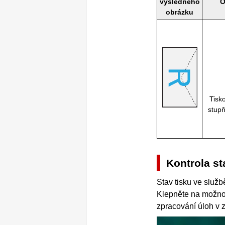
výsledného
O
obrázku
Tisk
stupň
Kontrola st
Stav tisku ve služ
Klepněte na možn
zpracování úloh v 