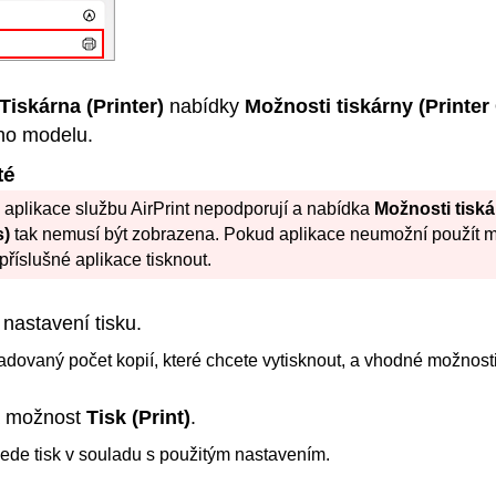
Tiskárna
(Printer)
nabídky
Možnosti tiskárny
(Printer
ho modelu.
té
 aplikace službu
AirPrint
nepodporují a nabídka
Možnosti tisk
s)
tak nemusí být zobrazena.
Pokud aplikace neumožní použít 
příslušné aplikace tisknout.
 nastavení tisku.
dovaný počet kopií, které chcete vytisknout, a vhodné možnosti
a možnost
Tisk
(Print)
.
ede tisk v souladu s použitým nastavením.