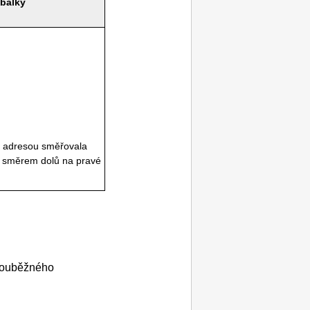
obálky
 s adresou směřovala
a směrem dolů na pravé
 souběžného