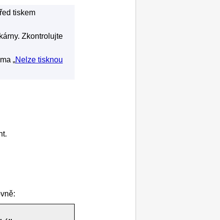
řed tiskem
skárny
.
Zkontrolujte
éma „
Nelze tisknou
nt
.
ovně: