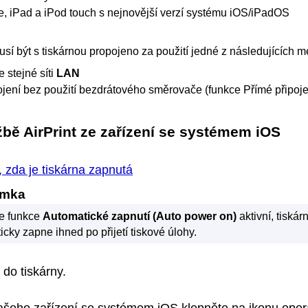
e
,
iPad
a
iPod touch
s nejnovější verzí systému
iOS
/
iPadOS
sí být s
tiskárnou
propojeno za použití jedné z následujících m
e stejné síti
LAN
ojení bez použití bezdrátového směrovače (funkce Přímé připoje
užbě
AirPrint
ze zařízení se systémem
iOS
, zda je
tiskárna
zapnutá
ámka
e funkce
Automatické zapnutí
(Auto power on)
aktivní,
tiskár
icky zapne ihned po přijetí tiskové úlohy.
do
tiskárny
.
vašeho zařízení se systémem
iOS
klepněte na ikonu oper