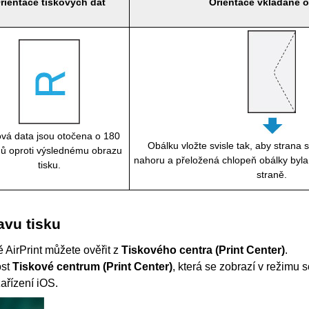
rientace tiskových dat
Orientace vkládané 
ová data jsou otočena o 180
Obálku vložte svisle tak, aby strana
ů oproti výslednému obrazu
nahoru a přeložená chlopeň obálky byl
tisku.
straně.
avu tisku
bě
AirPrint
můžete ověřit z
Tiskového centra
(Print Center)
.
ost
Tiskové centrum
(Print Center)
, která se zobrazí v režimu
zařízení
iOS
.