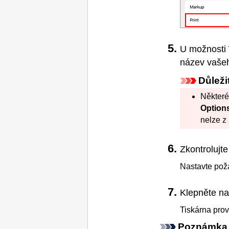
U možnosti
název vaše
Důleži
Některé
Option
nelze z 
Zkontrolujte
Nastavte poža
Klepněte n
Tiskárna
prov
Poznámka