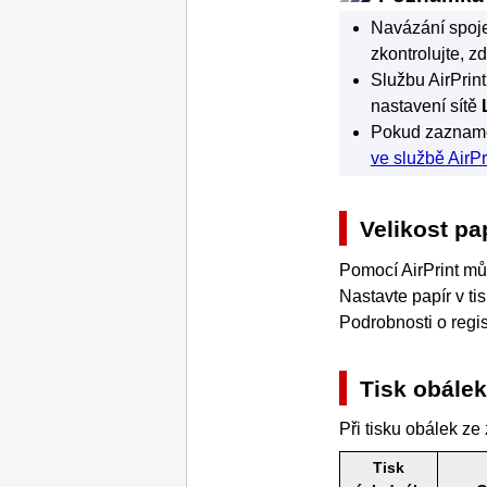
Navázání spojen
zkontrolujte, z
Službu
AirPrint
nastavení sítě
Pokud zaznamen
ve službě AirPr
Velikost pa
Pomocí
AirPrint
můž
Nastavte papír v ti
Podrobnosti o regis
Tisk obálek
Při tisku obálek z
Tisk