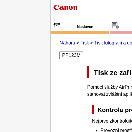
Nastavení
Nahoru
Tisk
Tisk fotografií a 
PP123M
Tisk ze za
Pomocí služby
AirPri
stahovat zvláštní apli
Kontrola pr
Nejprve zkontrolujt
Provozní prost