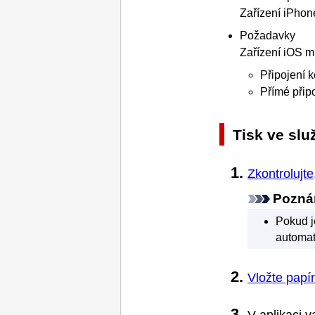
Zařízení
iPhon
Požadavky
Zařízení
iOS
mu
Připojení k
Přímé přip
Tisk ve sl
Zkontrolujte
Pozn
Pokud j
automat
Vložte papír
V aplikaci 