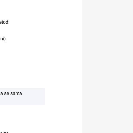
etod:
ní)
na
se sama
ace.