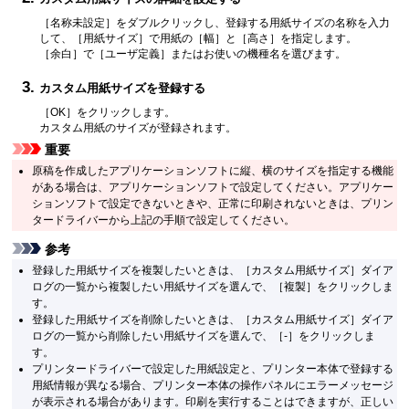
［名称未設定］
をダブルクリックし、登録する用紙サイズの名称を入力
して、
［用紙サイズ］
で用紙の
［幅］
と
［高さ］
を指定します。
［余白］
で
［ユーザ定義］
またはお使いの機種名を選びます。
カスタム用紙サイズを登録する
［OK］
をクリックします。
カスタム用紙のサイズが登録されます。
重要
原稿を作成したアプリケーションソフトに縦、横のサイズを指定する機能
がある場合は、アプリケーションソフトで設定してください。
アプリケー
ションソフトで設定できないときや、正常に印刷されないときは、プリン
タードライバーから上記の手順で設定してください。
参考
登録した用紙サイズを複製したいときは、
［カスタム用紙サイズ］
ダイア
ログの一覧から複製したい用紙サイズを選んで、
［複製］
をクリックしま
す。
登録した用紙サイズを削除したいときは、
［カスタム用紙サイズ］
ダイア
ログの一覧から削除したい用紙サイズを選んで、
［-］
をクリックしま
す。
プリンタードライバーで設定した用紙設定と、
プリンター
本体で登録する
用紙情報が異なる場合、
プリンター
本体の
操作パネル
にエラーメッセージ
が表示される場合があります。
印刷を実行することはできますが、正しい