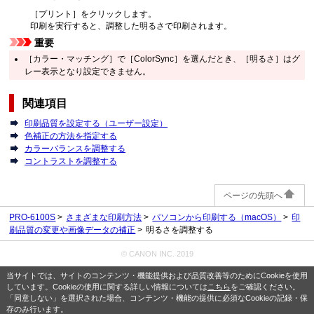
［プリント］
をクリックします。
印刷を実行すると、調整した明るさで印刷されます。
重要
［カラー・マッチング］
で
［ColorSync］
を選んだとき、
［明るさ］
はグ
レー表示となり設定できません。
関連項目
印刷品質を設定する（ユーザー設定）
色補正の方法を指定する
カラーバランスを調整する
コントラストを調整する
ページの先頭へ
PRO-6100S
さまざまな印刷方法
パソコンから印刷する（macOS）
印
刷品質の変更や画像データの補正
明るさを調整する
© CANON INC. 2019
当サイトでは、サイトのコンテンツ・機能提供および品質改善等のためにCookieを使用
しています。Cookieの使用に関する詳しい情報については
こちら
をご確認ください。
「同意しない」を選択された場合、コンテンツ・機能の提供に必須なCookieの記録・保
存のみ行います。