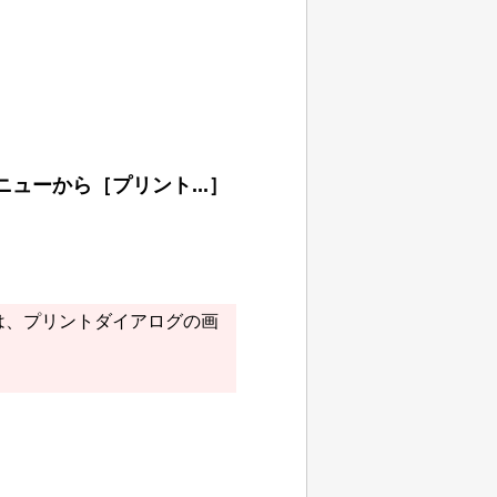
ニューから
［プリント...］
は、プリントダイアログの画