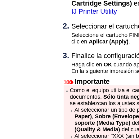
Cartridge Settings)
en
IJ Printer Utility
Seleccionar el
cartuch
Seleccione el
cartucho FI
clic en
Aplicar
(Apply)
.
Finalice la configuraci
Haga clic en
OK
cuando apa
En la siguiente impresión se
Importante
Como el
equipo
utiliza el
ca
documentos,
Sólo tinta ne
se establezcan los ajustes s
Al seleccionar un tipo de
Paper)
,
Sobre
(Envelope
soporte
(Media Type)
del
(Quality & Media)
del cua
Al seleccionar "XXX (sin 