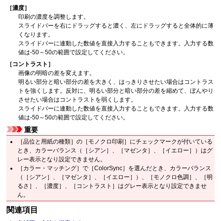
［濃度］
印刷の濃度を調整します。
スライドバーを右にドラッグすると濃く、左にドラッグすると全体的に薄
くなります。
スライドバーに連動した数値を直接入力することもできます。
入力する数
値は-50～50の範囲で設定してください。
［コントラスト］
画像の明暗の差を変えます。
明るい部分と暗い部分の差を大きく、はっきりさせたい場合はコントラス
トを強くします。
反対に、明るい部分と暗い部分の差を縮めて、ぼんやり
させたい場合はコントラストを弱くします。
スライドバーに連動した数値を直接入力することもできます。
入力する数
値は-50～50の範囲で設定してください。
重要
［品位と用紙の種類］
の
［モノクロ印刷］
にチェックマークが付いている
とき、カラーバランス（
［シアン］
、
［マゼンタ］
、
［イエロー］
）はグ
レー表示となり設定できません。
［カラー・マッチング］
で
［ColorSync］
を選んだとき、カラーバランス
（
［シアン］
、
［マゼンタ］
、
［イエロー］
）、
［モノクロ色調］
、
［明
るさ］
、
［濃度］
、
［コントラスト］
はグレー表示となり設定できませ
ん。
関連項目