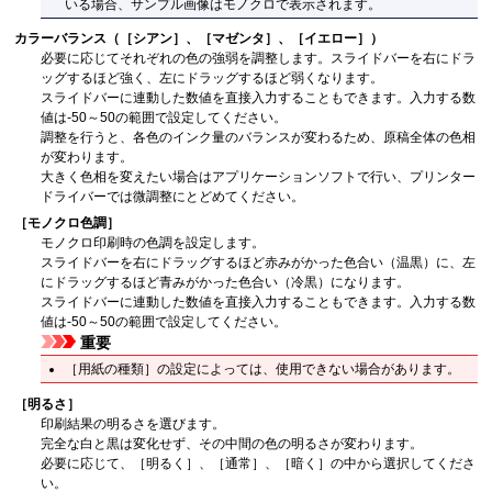
いる場合、サンプル画像はモノクロで表示されます。
カラーバランス（
［シアン］
、
［マゼンタ］
、
［イエロー］
）
必要に応じてそれぞれの色の強弱を調整します。
スライドバーを右にドラ
ッグするほど強く、左にドラッグするほど弱くなります。
スライドバーに連動した数値を直接入力することもできます。
入力する数
値は-50～50の範囲で設定してください。
調整を行うと、各色のインク量のバランスが変わるため、原稿全体の色相
が変わります。
大きく色相を変えたい場合はアプリケーションソフトで行い、プリンター
ドライバーでは微調整にとどめてください。
［モノクロ色調］
モノクロ印刷時の色調を設定します。
スライドバーを右にドラッグするほど赤みがかった色合い（温黒）に、左
にドラッグするほど青みがかった色合い（冷黒）になります。
スライドバーに連動した数値を直接入力することもできます。
入力する数
値は-50～50の範囲で設定してください。
重要
［用紙の種類］
の設定によっては、使用できない場合があります。
［明るさ］
印刷結果の明るさを選びます。
完全な白と黒は変化せず、その中間の色の明るさが変わります。
必要に応じて、
［明るく］
、
［通常］
、
［暗く］
の中から選択してくださ
い。