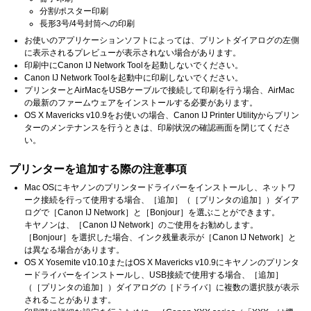
分割/ポスター印刷
長形3号/4号封筒への印刷
お使いのアプリケーションソフトによっては、プリントダイアログの左側
に表示されるプレビューが表示されない場合があります。
印刷中に
Canon
IJ Network Tool
を起動しないでください。
Canon
IJ Network Tool
を起動中に印刷しないでください。
プリンターと
AirMac
を
USB
ケーブルで接続して印刷を行う場合、
AirMac
の最新のファームウェアをインストールする必要があります。
OS X Mavericks v10.9
をお使いの場合、Canon IJ Printer Utilityからプリン
ターのメンテナンスを行うときは、印刷状況の確認画面を閉じてくださ
い。
プリンター
を追加する際の注意事項
Mac OS
にキヤノンのプリンタードライバーをインストールし、ネットワ
ーク接続を行って使用する場合、
［追加］
（
［プリンタの追加］
）ダイア
ログで
［Canon IJ Network］
と
［Bonjour］
を選ぶことができます。
キヤノンは、
［Canon IJ Network］
のご使用をお勧めします。
［Bonjour］
を選択した場合、インク残量表示が
［Canon IJ Network］
と
は異なる場合があります。
OS X Yosemite v10.10
または
OS X Mavericks v10.9
にキヤノンのプリンタ
ードライバーをインストールし、USB接続で使用する場合、
［追加］
（
［プリンタの追加］
）ダイアログの
［ドライバ］
に複数の選択肢が表示
されることがあります。