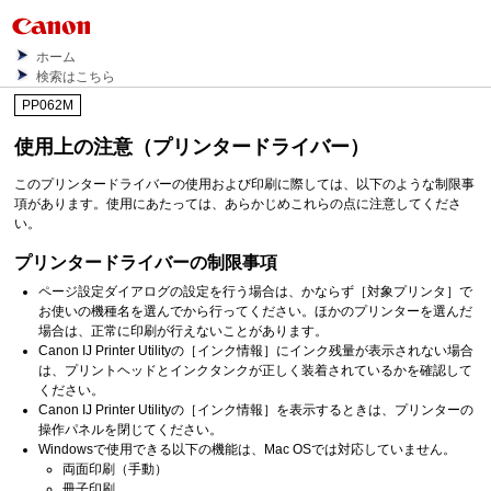
ホーム
検索はこちら
PP062M
使用上の注意（プリンタードライバー）
このプリンタードライバーの使用および印刷に際しては、以下のような制限事
項があります。
使用にあたっては、あらかじめこれらの点に注意してくださ
い。
プリンタードライバーの制限事項
ページ設定ダイアログの設定を行う場合は、かならず
［対象プリンタ］
で
お使いの機種名を選んでから行ってください。
ほかの
プリンター
を選んだ
場合は、正常に印刷が行えないことがあります。
Canon
IJ Printer Utility
の
［インク情報］
にインク残量が表示されない場合
は、
プリントヘッド
と
インクタンク
が正しく装着されているかを確認して
ください。
Canon
IJ Printer Utility
の
［インク情報］
を表示するときは、プリンターの
操作パネル
を閉じてください。
Windows
で使用できる以下の機能は、
Mac OS
では対応していません。
両面印刷（手動）
冊子印刷