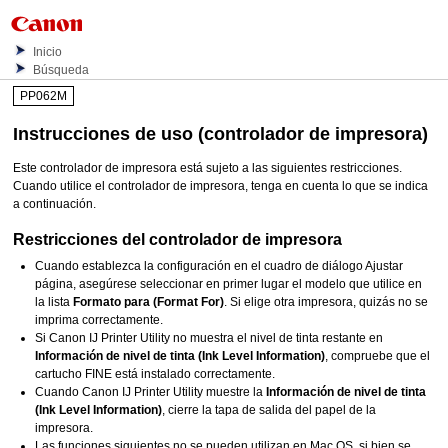
Inicio
Búsqueda
PP062M
Instrucciones de uso (controlador de impresora)
Este controlador de impresora está sujeto a las siguientes restricciones.
Cuando utilice el controlador de impresora, tenga en cuenta lo que se indica
a continuación.
Restricciones del controlador de impresora
Cuando establezca la configuración en el cuadro de diálogo Ajustar
página, asegúrese seleccionar en primer lugar el modelo que utilice en
la lista
Formato para
(Format For)
.
Si elige otra
impresora
, quizás no se
imprima correctamente.
Si
Canon
IJ Printer Utility
no muestra el nivel de tinta restante en
Información de nivel de tinta
(Ink Level Information)
, compruebe que el
cartucho FINE
está instalado correctamente.
Cuando
Canon
IJ Printer Utility
muestre la
Información de nivel de tinta
(Ink Level Information)
, cierre la
tapa de salida del papel
de la
impresora
.
Las funciones siguientes no se pueden utilizan en
Mac OS
, si bien se