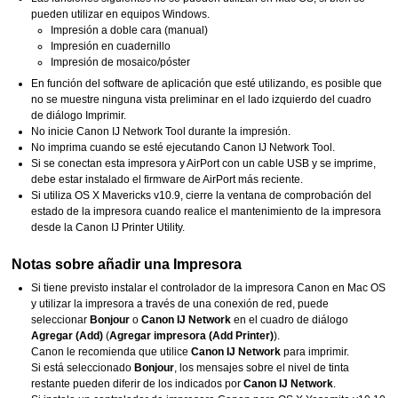
pueden utilizar en equipos
Windows
.
Impresión a doble cara (manual)
Impresión en cuadernillo
Impresión de mosaico/póster
En función del software de aplicación que esté utilizando, es posible que
no se muestre ninguna vista preliminar en el lado izquierdo del cuadro
de diálogo Imprimir.
No inicie
Canon
IJ Network Tool
durante la impresión.
No imprima cuando se esté ejecutando
Canon
IJ Network Tool
.
Si se conectan esta
impresora
y
AirPort
con un cable
USB
y se imprime,
debe estar instalado el firmware de
AirPort
más reciente.
Si utiliza
OS X Mavericks v10.9
, cierre la ventana de comprobación del
estado de la impresora cuando realice el mantenimiento de la impresora
desde la Canon IJ Printer Utility.
Notas sobre añadir una
Impresora
Si tiene previsto instalar el controlador de la impresora
Canon
en
Mac OS
y utilizar la
impresora
a través de una conexión de red, puede
seleccionar
Bonjour
o
Canon IJ Network
en el cuadro de diálogo
Agregar
(Add)
(
Agregar impresora
(Add Printer)
).
Canon
le recomienda que utilice
Canon IJ Network
para imprimir.
Si está seleccionado
Bonjour
, los mensajes sobre el nivel de tinta
restante pueden diferir de los indicados por
Canon IJ Network
.