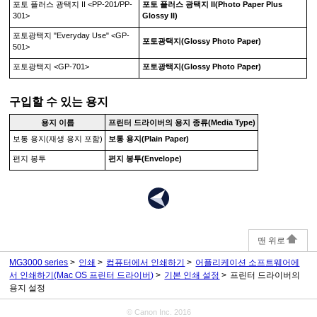
포토 플러스 광택지 II
<
PP-201
/
PP-
포토 플러스 광택지 II
(Photo Paper Plus
301
>
Glossy II)
포토광택지 "Everyday Use"
<
GP-
포토광택지
(Glossy Photo Paper)
501
>
포토광택지
<
GP-701
>
포토광택지
(Glossy Photo Paper)
구입할 수 있는 용지
용지 이름
프린터 드라이버의
용지 종류
(Media Type)
보통 용지(재생 용지 포함)
보통 용지
(Plain Paper)
편지 봉투
편지 봉투
(Envelope)
맨 위로
MG3000 series
인쇄
컴퓨터에서 인쇄하기
어플리케이션 소프트웨어에
서 인쇄하기(Mac OS 프린터 드라이버)
기본 인쇄 설정
프린터 드라이버의
용지 설정
© Canon Inc. 2016