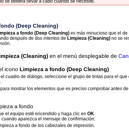
ólo se deberá llevar a cabo cuando se necesite.
 fondo
(Deep Cleaning)
impieza a fondo
(Deep Cleaning)
es más minucioso que el de 
uando después de dos intentos de
Limpieza
(Cleaning)
no se re
esión
.
impieza
(Cleaning)
en el menú desplegable de
Cano
el icono
Limpieza a fondo
(Deep Cleaning)
l cuadro de diálogo, seleccione el grupo de tintas para el que 
.
para mostrar los elementos que es preciso comprobar antes de 
mpieza a fondo
ue el
equipo
esté encendido y haga clic en
OK
.
K
cuando aparezca el mensaje de confirmación.
mpieza a fondo de los cabezales de impresión.