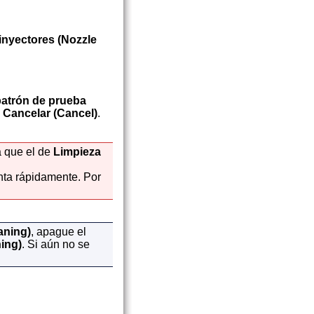
inyectores
(Nozzle
patrón de prueba
n
Cancelar
(Cancel)
.
 que el de
Limpieza
nta rápidamente.
Por
aning)
, apague el
ing)
.
Si aún no se