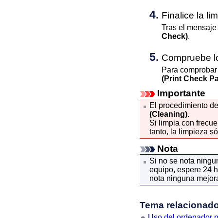
Finalice la l
Tras el mensaje 
Check)
.
Compruebe lo
Para comprobar 
(Print Check Pa
Importante
El procedimiento d
(Cleaning)
.
Si limpia con frecu
tanto, la limpieza s
Nota
Si no se nota ningu
equipo
, espere 24 h
nota ninguna mejora
Tema relacionad
Uso del ordenador p