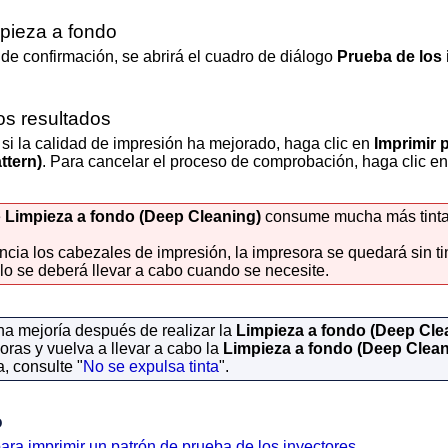
impieza a fondo
de confirmación, se abrirá el cuadro de diálogo
Prueba de los 
s resultados
si la calidad de impresión ha mejorado, haga clic en
Imprimir 
ttern)
.
Para cancelar el proceso de comprobación, haga clic e
e
Limpieza a fondo
(Deep Cleaning)
consume mucha más tinta
encia los
cabezales de impresión
, la
impresora
se quedará sin ti
ólo se deberá llevar a cabo cuando se necesite.
na mejoría después de realizar la
Limpieza a fondo
(Deep Cle
oras y vuelva a llevar a cabo la
Limpieza a fondo
(Deep Clean
, consulte "
No se expulsa tinta
".
o
ara imprimir un patrón de prueba de los inyectores