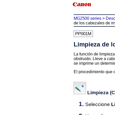
MG2500 series
>
Desc
de los cabezales de i
PP001M
Limpieza de l
La función de limpieza
obstruido.
Lleve a cabo
se imprime un determin
El procedimiento que d
Limpieza
(C
Seleccione
L