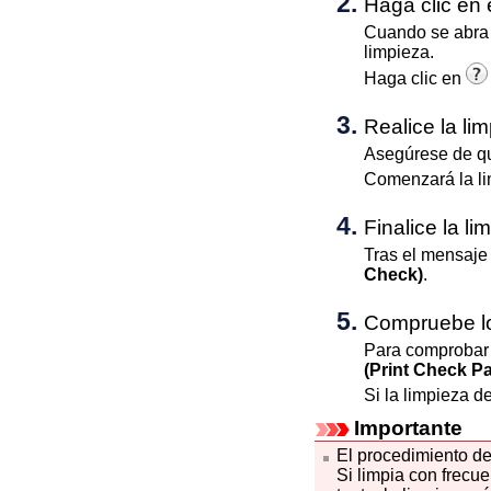
Haga clic en 
Cuando se abra e
limpieza.
Haga clic en
Realice la li
Asegúrese de q
Comenzará la li
Finalice la li
Tras el mensaje 
Check)
.
Compruebe lo
Para comprobar 
(Print Check Pa
Si la limpieza d
Importante
El procedimiento d
Si limpia con frecu