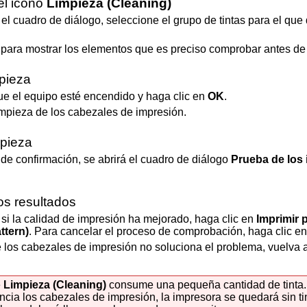
el icono
Limpieza
(Cleaning)
l cuadro de diálogo, seleccione el grupo de tintas para el que 
para mostrar los elementos que es preciso comprobar antes de e
mpieza
ue el
equipo
esté encendido y haga clic en
OK
.
mpieza de los cabezales de impresión.
mpieza
de confirmación, se abrirá el cuadro de diálogo
Prueba de los 
s resultados
si la calidad de impresión ha mejorado, haga clic en
Imprimir 
ttern)
.
Para cancelar el proceso de comprobación, haga clic e
e los
cabezales de impresión
no soluciona el problema, vuelva a
e
Limpieza
(Cleaning)
consume una pequeña cantidad de tinta.
encia los
cabezales de impresión
, la
impresora
se quedará sin ti