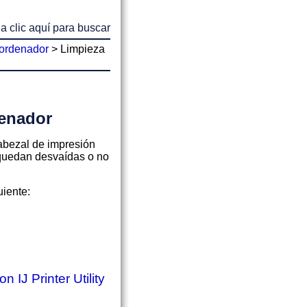
a clic aquí para buscar
 ordenador
>
Limpieza
denador
cabezal de impresión
 quedan desvaídas o no
uiente:
n IJ Printer Utility