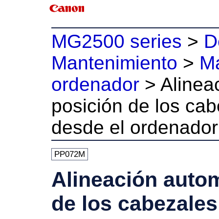
MG2500 series
>
D
Mantenimiento
>
Ma
ordenador
>
Alinea
posición de los ca
desde el ordenador
PP072M
Alineación autom
de los cabezale