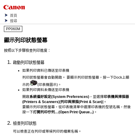
首頁
搜尋
PP060M
顯示列印狀態螢幕
按照以下步驟檢查列印進度：
啟動列印狀態螢幕
如果列印資料已傳送至
印表機
列印狀態螢幕會自動開啟。
要顯示列印狀態螢幕，按一下
Dock
上顯
示的
(
印表機
圖示)。
如果列印資料未傳送至
印表機
開啟
系統偏好設定
(System Preferences)
，並選擇
印表機與掃描器
(Printers & Scanners)
[
列印與掃描
(Print & Scan)
]。
要顯示列印狀態螢幕，從印表機清單中選擇
印表機
的型號名稱，然後
按一下
打開列印佇列…
(Open Print Queue...)
。
檢查列印狀態
可以檢查正在列印或等候列印的檔案名稱。