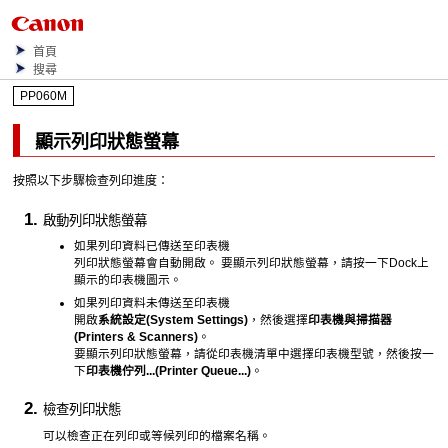
首頁
搜尋
PP060M
顯示列印狀態螢幕
按照以下步驟檢查列印進度：
啟動列印狀態螢幕
如果列印資料已傳送至
印表機
列印狀態螢幕會自動開啟。
要顯示列印狀態螢幕，請按一下
Dock
上
顯示的
印表機
圖示。
如果列印資料未傳送至
印表機
開啟
系統設定
(System Settings)
，然後選擇
印表機與掃描器
(Printers & Scanners)
。
要顯示列印狀態螢幕，請從
印表機
清單中選擇
印表機
型號，然後按一
下
印表機佇列...
(Printer Queue...)
。
檢查列印狀態
可以檢查正在列印或等候列印的檔案名稱。