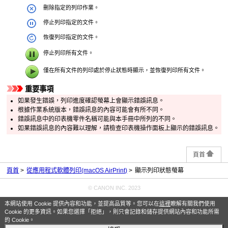
刪除指定的列印作業。
停止列印指定的文件。
恢復列印指定的文件。
停止列印所有文件。
僅在所有文件的列印處於停止狀態時顯示，並恢復列印所有文件。
重要事項
如果發生錯誤，列印進度確認螢幕上會顯示錯誤訊息。
根據作業系統版本，錯誤訊息的內容可能會有所不同。
錯誤訊息中的印表機零件名稱可能與本手冊中所列的不同。
如果錯誤訊息的內容難以理解，請檢查
印表機
操作面板
上顯示的錯誤訊息。
頁首
頁首
從應用程式軟體列印(macOS AirPrint)
顯示列印狀態螢幕
© CANON INC. 2023
本網站使用 Cookie 提供內容和功能，並提高品質等。您可以在
這裡
瞭解有關我們使用
Cookie 的更多資訊。如果您選擇「拒絕」，則只會記錄和儲存提供網站內容和功能所需
的 Cookie。