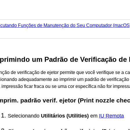
cutando Funções de Manutenção do Seu Computador (macOS
primindo um Padrão de Verificação de 
nção de verificação de ejetor permite que você verifique se a
ca
cionando adequadamente ao imprimir um padrão de verificação d
 impressão ficar fraca ou se uma cor específica não for impress
mprim. padrão verif. ejetor
(Print nozzle chec
Selecionando
Utilitários
(Utilities)
em
IU Remota