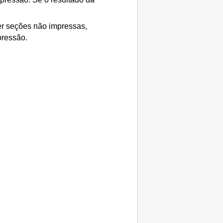
er seções não impressas,
pressão
.