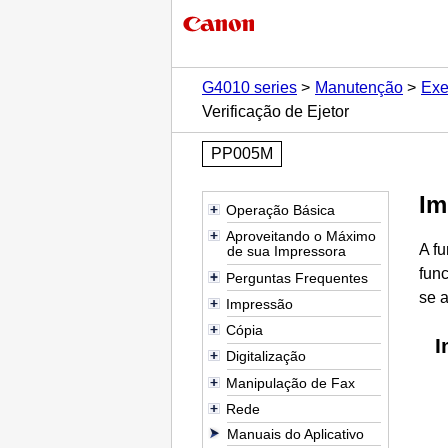
G4010 series
Manutenção
Exe
Verificação de Ejetor
PP005M
Im
Operação Básica
Aproveitando o Máximo
A fu
de sua Impressora
fun
Perguntas Frequentes
se a
Impressão
Cópia
I
Digitalização
Manipulação de Fax
Rede
Manuais do Aplicativo