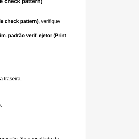
le check pattern)
le check pattern)
, verifique
im. padrão verif. ejetor
(Print
a traseira
.
)
.
mpressão.
Se o resultado da