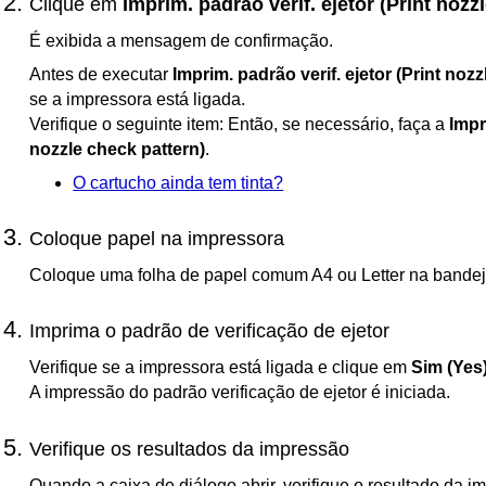
Clique em
Imprim. padrão verif. ejetor
(Print nozz
É exibida a mensagem de confirmação.
Antes de executar
Imprim. padrão verif. ejetor
(Print nozz
se a
impressora
está ligada.
Verifique o seguinte item:
Então, se necessário, faça a
Impr
nozzle check pattern)
.
O cartucho ainda tem tinta?
Coloque papel na
impressora
Coloque uma folha de papel comum A4 ou Letter na
bandej
Imprima o padrão de verificação de ejetor
Verifique se a impressora está ligada e clique em
Sim
(Yes
A impressão do padrão verificação de ejetor é iniciada.
Verifique os resultados da impressão
Quando a caixa de diálogo abrir, verifique o resultado da i