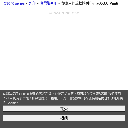
G3070 series
列印
從電腦列印
從應用程式軟體列印(macOS AirPrint)
© CANON INC. 2022
本網站使用 Cookie 提供內容和功能，並提高品質等。您可以在
這裡
瞭解有關我們使用
Cookie 的更多資訊。如果您選擇「拒絕」，則只會記錄和儲存提供網站內容和功能所需
的 Cookie。
接受
拒絕