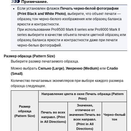
Примечание.
Если установлен флажок
Печать черно-белой фотографии
(Print Black and White Photo)
, выберите, что объект печати —
образец тон черно-белого изображения или образец баланса
яркости и контрастности.
При использовании
Pro9500 Mark II series
или
Pro9000 Mark II
series
выберите в качестве объекта печати цветной образец или
образец баланса яркости и контрастности даже при печати
черно-белых фотографий.
Размер образца
(Pattern Size)
Выберите размер печатаемого образца.
Можно выбрать
Сильно
(Large)
,
Умеренно
(Medium)
или
Слабо
(Small)
.
Количество печатаемых экземпляров при выборе каждого размера
образца следующее.
Направление цвета в окне
Печать образца
(Pattern
Print)
Значение,
Размер
отличное от
образца
Печать во всех
значения
Печать во
Черно-белый
(Pattern Size)
направл.
(Print
всех направл.
тон
in All Directions)
(Print in All
Directions)