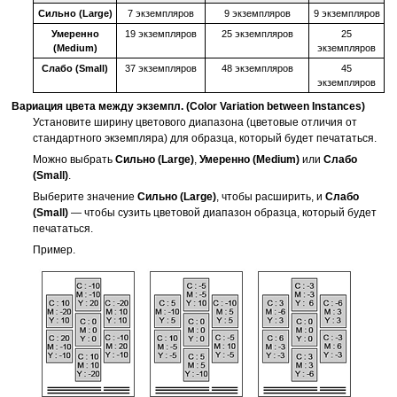
Сильно
(Large)
7 экземпляров
9 экземпляров
9 экземпляров
Умеренно
19 экземпляров
25 экземпляров
25
(Medium)
экземпляров
Слабо
(Small)
37 экземпляров
48 экземпляров
45
экземпляров
Вариация цвета между экземпл.
(Color Variation between Instances)
Установите ширину цветового диапазона (цветовые отличия от
стандартного экземпляра) для образца, который будет печататься.
Можно выбрать
Сильно
(Large)
,
Умеренно
(Medium)
или
Слабо
(Small)
.
Выберите значение
Сильно
(Large)
, чтобы расширить, и
Слабо
(Small)
— чтобы сузить цветовой диапазон образца, который будет
печататься.
Пример.