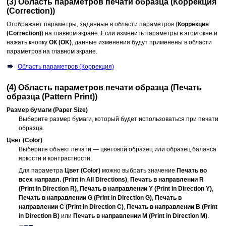
(3) Область параметров печати образца (
Коррекция
(Correction)
)
Отображает параметры, заданные в области параметров (
Коррекция
(Correction)
) на главном экране.
Если изменить параметры в этом окне и
нажать кнопку
ОК
(OK)
, данные изменения будут применены в области
параметров на главном экране.
Область параметров (Коррекция)
(4) Область параметров печати образца (
Печать
образца
(Pattern Print)
)
Размер бумаги
(Paper Size)
Выберите размер бумаги, который будет использоваться при печати
образца.
Цвет
(Color)
Выберите объект печати — цветовой образец или образец баланса
яркости и контрастности.
Для параметра
Цвет
(Color)
можно выбрать значение
Печать во
всех направл.
(Print in All Directions)
,
Печать в направлении R
(Print in Direction R)
,
Печать в направлении Y
(Print in Direction Y)
,
Печать в направлении G
(Print in Direction G)
,
Печать в
направлении C
(Print in Direction C)
,
Печать в направлении B
(Print
in Direction B)
или
Печать в направлении M
(Print in Direction M)
.