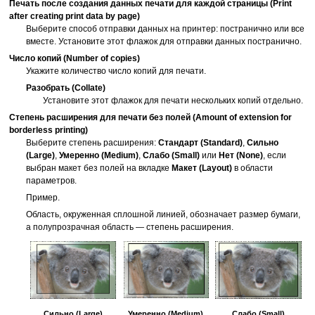
Печать после создания данных печати для каждой страницы
(Print
after creating print data by page)
Выберите способ отправки данных на
принтер
: постранично или все
вместе.
Установите этот флажок для отправки данных постранично.
Число копий
(Number of copies)
Укажите количество число копий для печати.
Разобрать
(Collate)
Установите этот флажок для печати нескольких копий отдельно.
Степень расширения для печати без полей
(Amount of extension for
borderless printing)
Выберите степень расширения:
Стандарт
(Standard)
,
Сильно
(Large)
,
Умеренно
(Medium)
,
Слабо
(Small)
или
Нет
(None)
, если
выбран макет без полей на вкладке
Макет
(Layout)
в области
параметров.
Пример.
Область, окруженная сплошной линией, обозначает размер бумаги,
а полупрозрачная область — степень расширения.
Сильно
(Large)
Умеренно
(Medium)
Слабо
(Small)