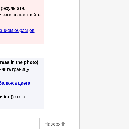
 результата,
и заново настройте
ванием образцов
reas in the photo)
,
ичить границу
баланса цвета,
ction)
) см. в
Наверх