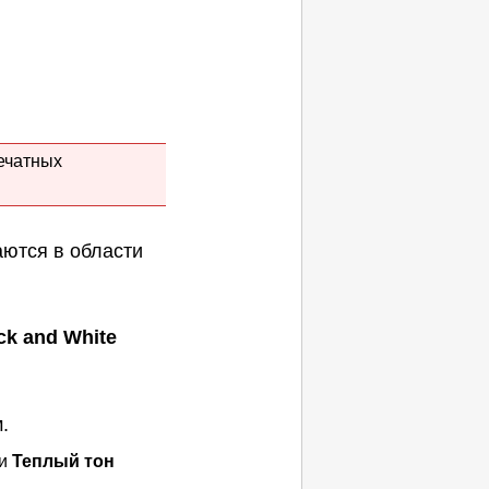
ечатных
аются в области
ack and White
.
и
Теплый тон