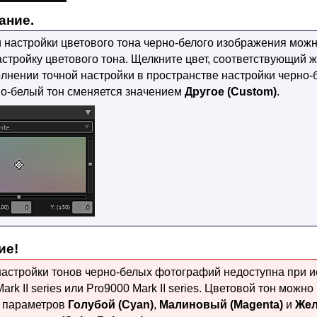
ание.
и настройки цветового тона черно-белого изображения мож
стройку цветового тона.
Щелкните цвет, соответствующий ж
лнении точной настройки в пространстве настройки черно-
но-белый тон сменяется значением
Другое
(Custom)
.
ие!
настройки тонов черно-белых фотографий недоступна при 
ark II series
или
Pro9000 Mark II series
.
Цветовой тон можно 
 параметров
Голубой
(Cyan)
,
Малиновый
(Magenta)
и
Же