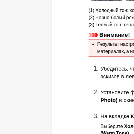
(1) Холодный тон: 
(2) Черно-белый ре
(3) Теплый тон: теп
Внимание!
Результат наст
материалах, а н
Убедитесь, ч
эскизов в ле
Установите 
Photo)
в окн
На вкладке
К
Выберите
Хол
(Warm Tone)
.