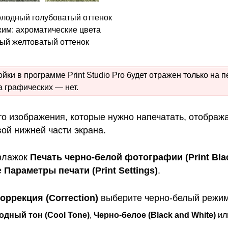
холодный голубоватый оттенок
жим: ахроматические цвета
лый желтоватый оттенок
ройки в программе
Print Studio Pro
будет отражен только на п
а графических — нет.
то изображения, которые нужно напечатать, отображ
вой нижней части экрана.
флажок
Печать черно-белой фотографии
(Print Bl
е
Параметры печати
(Print Settings)
.
оррекция
(Correction)
выберите черно-белый режим
одный тон
(Cool Tone)
,
Черно-белое
(Black and White)
ил