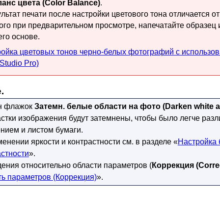
ланс цвета
(Color Balance)
.
льтат печати после настройки цветового тона отличается от
ого при предварительном просмотре, напечатайте образец 
его основе.
ойка цветовых тонов черно-белых фотографий с использо
 Studio Pro)
.
н флажок
Затемн. белые области на фото
(Darken white a
тки изображения будут затемнены, чтобы было легче разл
нием и листом бумаги.
енении яркости и контрастности см. в разделе «
Настройка 
астности
».
ения относительно области параметров (
Коррекция
(Corre
ь параметров (Коррекция)
».