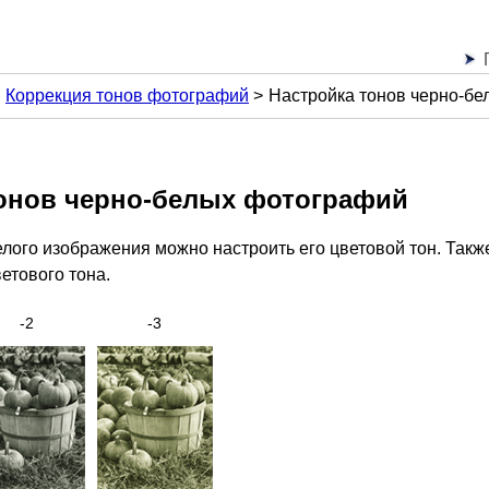
Коррекция тонов фотографий
Настройка тонов черно-б
тонов черно-белых фотографий
елого изображения можно настроить его цветовой тон.
Такж
етового тона.
-2
-3