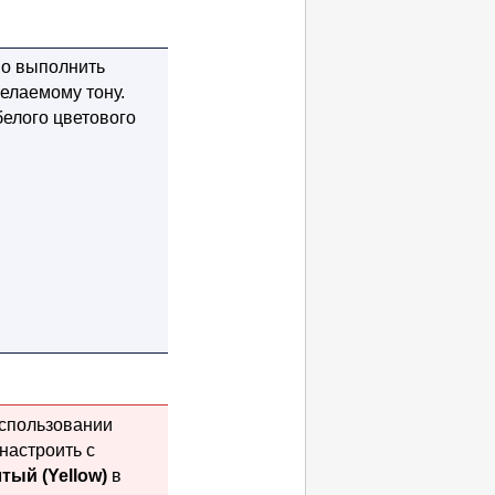
но выполнить
елаемому тону.
белого цветового
использовании
настроить с
лтый
(Yellow)
в