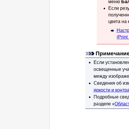
меню
Ба
Если резу
полученн
цвета на 
Настр
(Print
Примечание
Если установле
освещенные учас
между изображе
Сведения об изм
яркости и контр
Подробные свед
разделе «
Област