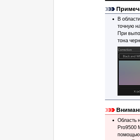
Примеч
В област
точную на
При выпо
тона чер
Вниман
Область 
Pro9500 M
помощью