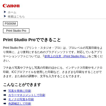
ホーム
検索はこちら
PS000M
Print Studio Pro
Print Studio Pro
でできること
Print Studio Pro
（プリント・スタジオ・プロ）は、プロレベルの写真印刷をよ
り簡単に、より便利にするためのプラグインソフトです。
対応しているアプリ
ケーションソフトについては、｢
使用上の注意（Print Studio Pro）
｣をご覧くだ
さい。
フチあり写真やフチなし写真の印刷のほかにも、インデックス印刷やモノクロ
印刷、ICCプロファイルを使用した印刷など、さまざまな印刷をすることがで
きます。
また余白の調整や、文字を入力することもできます。
こんなことができます
写真を簡単に印刷
カラーマネジメントして印刷
モノクロ写真を印刷
色調補正して印刷