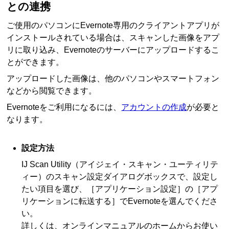
との連携
ご使用のパソコンに
Evernote
専用のクライアントアプリが
インストールされている場合は、スキャンした画像をアプ
リに取り込み、
Evernote
のサーバーにアップロードするこ
とができます。
アップロードした画像は、他のパソコンやスマートフォン
などから閲覧できます。
Evernote
をご利用になるには、
アカウントの作成
が必要と
なります。
設定方法
IJ Scan Utility
（アイジェイ・スキャン・ユーティリテ
ィー）のスキャン設定ダイアログボックスで、設定し
たい項目を選び、
［アプリケーション設定］
の
［アプ
リケーションに転送する］
で
Evernote
を選んでくださ
い。
詳しくは、
オンラインマニュアル
のホームからお使い