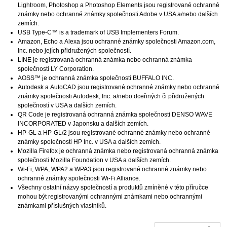
Lightroom
,
Photoshop
a
Photoshop Elements
jsou registrované ochranné
známky nebo ochranné známky společnosti
Adobe
v USA a/nebo dalších
zemích.
USB Type-C™ is a trademark of USB Implementers Forum.
Amazon
,
Echo
a
Alexa
jsou ochranné známky společnosti
Amazon.com,
Inc.
nebo jejích přidružených společností.
LINE
je registrovaná ochranná známka nebo ochranná známka
společnosti
LY Corporation
.
AOSS™ je ochranná známka společnosti BUFFALO INC.
Autodesk
a
AutoCAD
jsou registrované ochranné známky nebo ochranné
známky společnosti
Autodesk, Inc.
a/nebo dceřiných či přidružených
společností v USA a dalších zemích.
QR Code je registrovaná ochranná známka společnosti
DENSO WAVE
INCORPORATED
v Japonsku a dalších zemích.
HP-GL
a
HP-GL/2
jsou registrované ochranné známky nebo ochranné
známky společnosti
HP Inc.
v USA a dalších zemích.
Mozilla Firefox
je ochranná známka nebo registrovaná ochranná známka
společnosti
Mozilla Foundation
v USA a dalších zemích.
Wi-Fi
,
WPA
,
WPA2
a
WPA3
jsou registrované ochranné známky nebo
ochranné známky společnosti
Wi-Fi Alliance
.
Všechny ostatní názvy společností a produktů zmíněné v této příručce
mohou být registrovanými ochrannými známkami nebo ochrannými
známkami příslušných vlastníků.