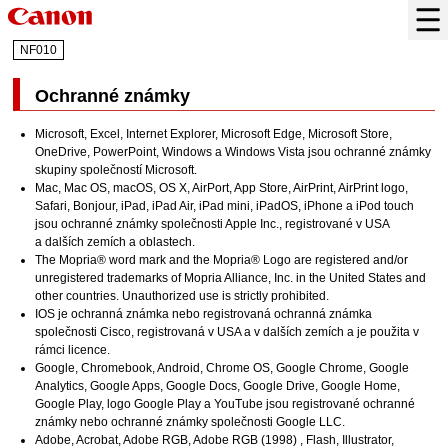
NF010
Ochranné známky
Microsoft
,
Excel
,
Internet Explorer
,
Microsoft Edge
,
Microsoft Store
,
OneDrive
,
PowerPoint
,
Windows
a
Windows Vista
jsou ochranné známky
skupiny společností Microsoft.
Mac
,
Mac OS
,
macOS
,
OS X
,
AirPort
,
App Store
,
AirPrint
,
AirPrint
logo,
Safari
,
Bonjour
,
iPad
,
iPad Air
,
iPad mini
,
iPadOS
,
iPhone
a
iPod touch
jsou ochranné známky společnosti
Apple Inc.
, registrované v USA
a dalších zemích a oblastech.
The Mopria® word mark and the Mopria® Logo are registered and/or
unregistered trademarks of Mopria Alliance, Inc. in the United States and
other countries. Unauthorized use is strictly prohibited.
IOS
je ochranná známka nebo registrovaná ochranná známka
společnosti
Cisco
, registrovaná v USA a v dalších zemích a je použita v
rámci licence.
Google
,
Chromebook
,
Android
,
Chrome OS
,
Google Chrome
,
Google
Analytics
,
Google Apps
,
Google Docs
,
Google Drive
,
Google Home
,
Google Play
, logo
Google Play
a
YouTube
jsou registrované ochranné
známky nebo ochranné známky společnosti
Google LLC
.
Adobe
,
Acrobat
,
Adobe RGB
,
Adobe RGB
(1998) ,
Flash
,
Illustrator
,