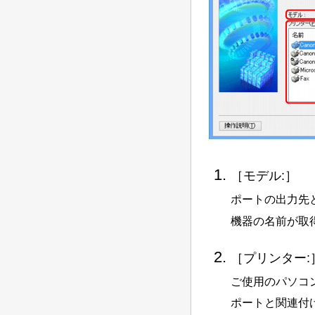
［
モデル:
］
ポートの出力先
機器の名前が取
［
プリンター:
ご使用のパソコ
ポートと関連付