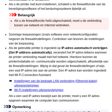
Als u de
printer
niet kunt installeren, schakelt u de firewallfunctie van de
beveiligingssoftware of het besturingssysteem tijdelijk uit.
Belangrijk
Als u de firewallfunctie hebt uitgeschakeld, moet u de verbinding
tussen uw netwerk en internet verbreken.
Sommige toepassingen (zoals software voor netwerkconfiguratie)
negeren de firewallinstellingen.
Controleer van tevoren de instellingen
van de toepassing.
Als de gebruikte
printer
is ingesteld op
IP-adres automatisch verkrijgen
(Get IP address automatically)
, verandert het
IP
-adres telkens wanneer
de
printer
verbinding maakt met het netwerk.
Hierdoor kunnen de
printer
installatie en -communicatie worden uitgeschakeld, afhankelijk van
de firewallinstellingen.
Wijzig in dat geval de firewallinstellingen of wijs
een vast
IP
-adres toe aan de
printer
.
Een
IP
-adres kan worden ingesteld
met
Wi-Fi Connection Assistant
.
Instellingen van de bedrade LAN-verbinding (Ethernet-kabel)
uitvoeren/wijzigen
Wi-Fi-instellingen uitvoeren/wijzigen
Als u een vast
IP
-adres toewijst aan de
printer
, moet u een
IP
-adres
opgeven waarmee de computer kan communiceren.
Opmerking