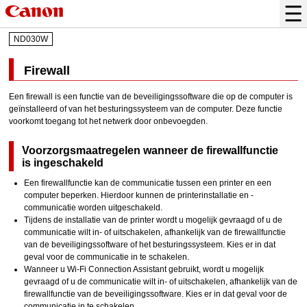
ND030W
Firewall
Een firewall is een functie van de beveiligingssoftware die op de computer is
geïnstalleerd of van het besturingssysteem van de computer. Deze functie
voorkomt toegang tot het netwerk door onbevoegden.
Voorzorgsmaatregelen wanneer de firewallfunctie
is ingeschakeld
Een firewallfunctie kan de communicatie tussen een
printer
en een
computer beperken.
Hierdoor kunnen de
printer
installatie en -
communicatie worden uitgeschakeld.
Tijdens de installatie van de
printer
wordt u mogelijk gevraagd of u de
communicatie wilt in- of uitschakelen, afhankelijk van de firewallfunctie
van de beveiligingssoftware of het besturingssysteem.
Kies er in dat
geval voor de communicatie in te schakelen.
Wanneer u
Wi-Fi Connection Assistant
gebruikt, wordt u mogelijk
gevraagd of u de communicatie wilt in- of uitschakelen, afhankelijk van de
firewallfunctie van de beveiligingssoftware.
Kies er in dat geval voor de
communicatie in te schakelen.