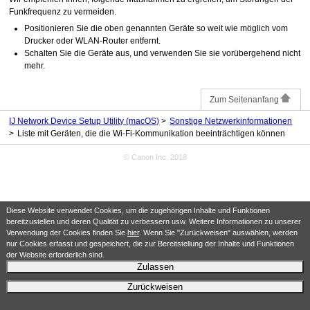
Funkfrequenz zu vermeiden.
Positionieren Sie die oben genannten Geräte so weit wie möglich vom
Drucker
oder WLAN-Router entfernt.
Schalten Sie die Geräte aus, und verwenden Sie sie vorübergehend nicht
mehr.
Zum Seitenanfang
IJ Network Device Setup Utility (macOS)
Sonstige Netzwerkinformationen
Liste mit Geräten, die die Wi-Fi-Kommunikation beeinträchtigen können
© Canon Inc. 2018
Diese Website verwendet Cookies, um die zugehörigen Inhalte und Funktionen
bereitzustellen und deren Qualität zu verbessern usw. Weitere Informationen zu unserer
Verwendung der Cookies finden Sie
hier
. Wenn Sie "Zurückweisen" auswählen, werden
nur Cookies erfasst und gespeichert, die zur Bereitstellung der Inhalte und Funktionen
der Website erforderlich sind.
Zulassen
Zurückweisen