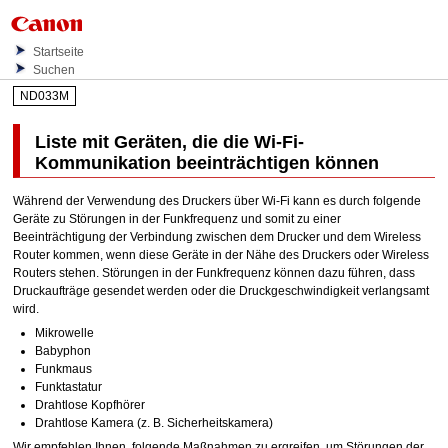
Startseite
Suchen
ND033M
Liste mit Geräten, die die
Wi-Fi
-
Kommunikation beeinträchtigen können
Während der Verwendung des
Drucker
s über
Wi-Fi
kann es durch folgende
Geräte zu Störungen in der Funkfrequenz und somit zu einer
Beeinträchtigung der Verbindung zwischen dem
Drucker
und dem Wireless
Router kommen, wenn diese Geräte in der Nähe des
Drucker
s oder Wireless
Routers stehen.
Störungen in der Funkfrequenz können dazu führen, dass
Druckaufträge gesendet werden oder die Druckgeschwindigkeit verlangsamt
wird.
Mikrowelle
Babyphon
Funkmaus
Funktastatur
Drahtlose Kopfhörer
Drahtlose Kamera (z. B. Sicherheitskamera)
Wir empfehlen Ihnen, folgende Maßnahmen zu ergreifen, um Störungen der