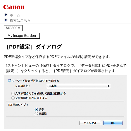
ホーム
検索はこちら
MG300M
My Image Garden
［
PDF設定
］ダイアログ
PDF
圧縮タイプなど保存する
PDF
ファイルの詳細な設定ができます。
［
スキャン
］ビューの［
保存
］ダイアログで、［
データ形式
］に
PDF
を選んで
［
設定...
］をクリックすると、［
PDF設定
］ダイアログが表示されます。