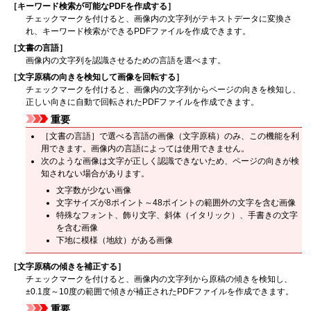
［
キーワード検索が可能なPDFを作成する
］
チェックマークを付けると、画像内の文字列がテキストデータに変換さ
れ、キーワード検索ができる
PDF
ファイルを作成できます。
［
文書の言語
］
画像内の文字列を認識させるための言語を選べます。
［
文字原稿の向きを検知して画像を回転する
］
チェックマークを付けると、画像内の文字列からページの向きを検知し、
正しい向きに自動で回転された
PDF
ファイルを作成できます。
重要
［
文書の言語
］で選べる言語の画像（文字原稿）のみ、この機能を利
用できます。
画像内の言語によっては使用できません。
次のような画像は文字が正しく認識できないため、ページの向きが検
知されない場合があります。
文字数が少ない画像
文字サイズが8ポイント～48ポイントの範囲外の文字を含む画像
特殊なフォント、飾り文字、斜体（イタリック）、手書きの文字
を含む画像
下地に模様（地紋）がある画像
［
文字原稿の傾きを補正する
］
チェックマークを付けると、画像内の文字列から原稿の傾きを検知し、
±0.1度～10度の範囲で傾きが補正された
PDF
ファイルを作成できます。
重要