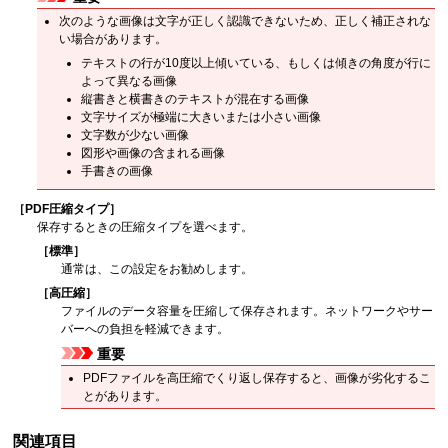
次のような画像は文字が正しく認識できないため、正しく補正されな
い場合があります。
テキストの行が10度以上傾いている、もしくは傾きの角度が行に
よって異なる画像
縦書きと横書きのテキストが混在する画像
文字サイズが極端に大きいまたは小さい画像
文字数が少ない画像
図形や画像の含まれる画像
手書きの画像
［
PDF圧縮タイプ
］
保存するときの圧縮タイプを選べます。
［
標準
］
通常は、この設定をお勧めします。
［
高圧縮
］
ファイルのデータ容量を圧縮して保存されます。
ネットワークやサー
バーへの負担を軽減できます。
重要
PDF
ファイルを高圧縮でくり返し保存すると、画像が劣化するこ
とがあります。
関連項目