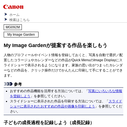
ホーム
検索はこちら
MG092M
My Image Garden
My Image Garden
が提案する作品を楽しもう
人物のプロフィールやイベント情報を登録しておくと、写真を自動で選択／配
置したコラージュやカレンダーなどの作品が
Quick Menu
の
Image Display
にス
ライドショーで表示されるようになります。
家族の思い出がつまったカレンダ
ーなどの作品を、クリック操作だけでかんたんに印刷して手にすることができ
ます。
参考
おすすめの作品機能を活用する方法については、「
写真にいろいろな情報
を登録しよう
」を参照してください。
スライドショーに表示された作品を印刷する方法については、「
スライド
ショーに表示されたおすすめの作品や画像を印刷しよう
」を参照してくだ
さい。
子どもの成長過程を記録しよう（成長記録）