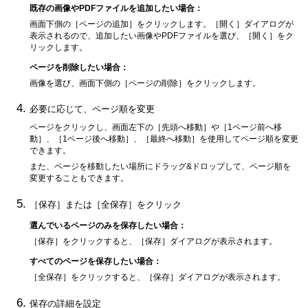
既存の画像や
PDF
ファイルを追加したい場合：
画面下側の［
ページの追加
］をクリックします。
［
開く
］ダイアログが
表示されるので、追加したい画像や
PDF
ファイルを選び、［
開く
］をク
リックします。
ページを削除したい場合：
画像を選び、画面下側の［
ページの削除
］をクリックします。
必要に応じて、ページ順を変更
ページをクリックし、画面左下の［
先頭へ移動
］や［
1ページ前へ移
動
］、［
1ページ後へ移動
］、［
最終へ移動
］を使用してページ順を変更
できます。
また、ページを移動したい場所にドラッグ&ドロップして、ページ順を
変更することもできます。
［
保存
］または［
全保存
］をクリック
選んでいるページのみを保存したい場合：
［
保存
］をクリックすると、［
保存
］ダイアログが表示されます。
すべてのページを保存したい場合：
［
全保存
］をクリックすると、［
保存
］ダイアログが表示されます。
保存の詳細を設定