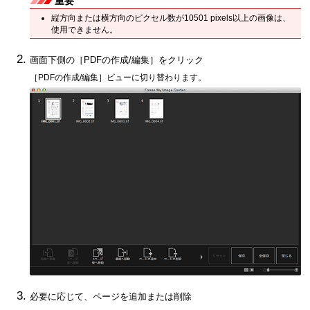
重要
縦方向または横方向のピクセル数が10501 pixels以上の画像は、
使用できません。
画面下側の［
PDFの作成/編集
］をクリック
［
PDFの作成/編集
］ビューに切り替わります。
必要に応じて、ページを追加または削除