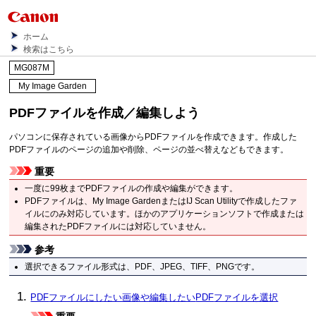
ホーム
検索はこちら
MG087M
My Image Garden
PDF
ファイルを作成／編集しよう
パソコンに保存されている画像から
PDF
ファイルを作成できます。
作成した
PDF
ファイルのページの追加や削除、ページの並べ替えなどもできます。
重要
一度に99枚まで
PDF
ファイルの作成や編集ができます。
PDF
ファイルは、
My Image Garden
または
IJ Scan Utility
で作成したファ
イルにのみ対応しています。
ほかのアプリケーションソフトで作成または
編集されたPDFファイルには対応していません。
参考
選択できるファイル形式は、
PDF
、
JPEG
、
TIFF
、
PNG
です。
PDF
ファイルにしたい画像や編集したい
PDF
ファイルを選択