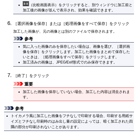
（比較画面表示）をクリックすると、別ウィンドウに加工前と
加工後の画像が並んで表示され、効果を確認できます。
［
選択画像を保存
］または［
処理画像をすべて保存
］をクリック
加工した画像が、元の画像とは別のファイルで保存されます。
参考
気に入った画像のみを保存したい場合は、画像を選び、［
選択画
像を保存
］をクリックします。
加工した画像をまとめて保存した
いときは、［
処理画像をすべて保存
］をクリックします。
加工済みの画像は、
JPEG
/
Exif
形式でのみ保存できます。
［
終了
］をクリック
重要
加工した画像を保存していない場合、加工した内容は消去されま
す。
参考
トイカメラ風に加工した画像をフチなしで印刷する場合、印刷する用紙サ
イズとフチなし印刷時のはみ出し量の設定によっては、暗く加工された四
隅の部分が印刷されないことがあります。