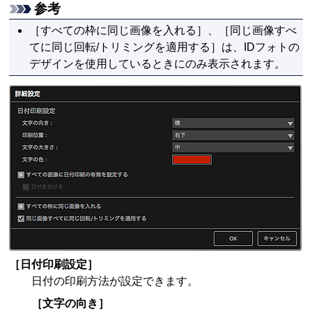
参考
［
すべての枠に同じ画像を入れる
］、［
同じ画像すべ
てに同じ回転/トリミングを適用する
］は、IDフォトの
デザインを使用しているときにのみ表示されます。
［
日付印刷設定
］
日付の印刷方法が設定できます。
［
文字の向き
］