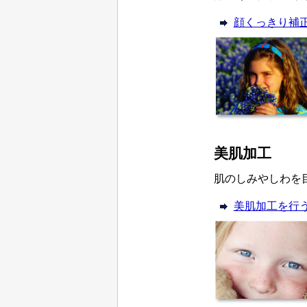
顔くっきり補
美肌加工
肌のしみやしわを
美肌加工を行