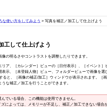
ろな使い方をしてみよう
写真を補正／加工して仕上げよう
加工して仕上げよう
画像の明るさやコントラストを調整したりできます。
エリア、［
カレンダー
］ビューの［
日付表示
］、［
イベント
］
開表示、［
未登録人物
］ビュー、フォルダービューで画像を選
すると、［
画像の補正/加工
］ウィンドウが表示されます。
［
画
ような補正／加工を行うことができます。
選んでいる場合、この機能は使用できません。
イズによっては、メモリーが不足し、補正／加工できない場合