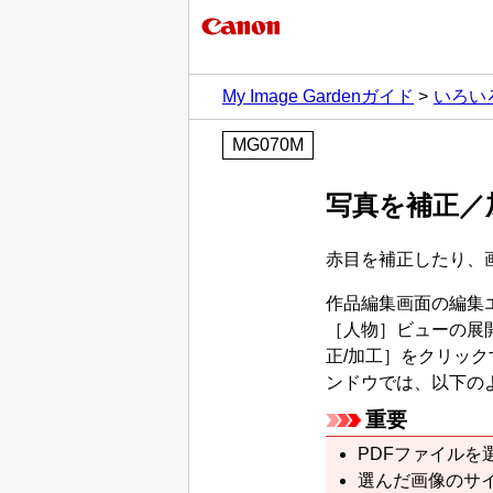
My Image Gardenガイド
いろい
MG070M
写真を補正／
赤目を補正したり、
作品編集画面の編集
［
人物
］ビューの展
正/加工
］をクリック
ンドウでは、以下の
重要
PDF
ファイルを
選んだ画像のサ