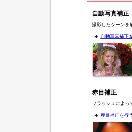
自動写真補正
撮影したシーンを
自動写真補正
赤目補正
フラッシュによっ
赤目補正を行