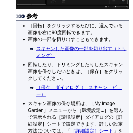
参考
［
回転
］をクリックするたびに、選んでいる
画像を右に90度回転できます。
画像の一部を切り出すこともできます。
スキャンした画像の一部を切り出す（トリ
ミング）
回転したり、トリミングしたりしたスキャン
画像を保存したいときは、［
保存
］をクリッ
クしてください。
［保存］ダイアログ（［スキャン］ビュ
ー）
スキャン画像の保存場所は、［
My Image
Garden
］メニューから［
環境設定...
］を選ん
で表示される［
環境設定
］ダイアログの［
詳
細設定
］シートで設定できます。
詳しい設定
方法については、「
［
詳細設定
］シート
」を