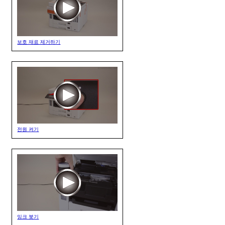
보호 재료 제거하기
전원 켜기
잉크 붓기