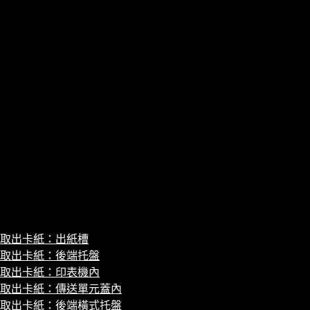
取出卡紙：出紙槽
取出卡紙：後端托盤
取出卡紙：印表機內
取出卡紙：傳送單元蓋內
取出卡紙：後端橫式托盤