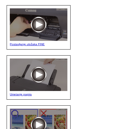
Postavljanje uložaka FINE
Umetanje papira