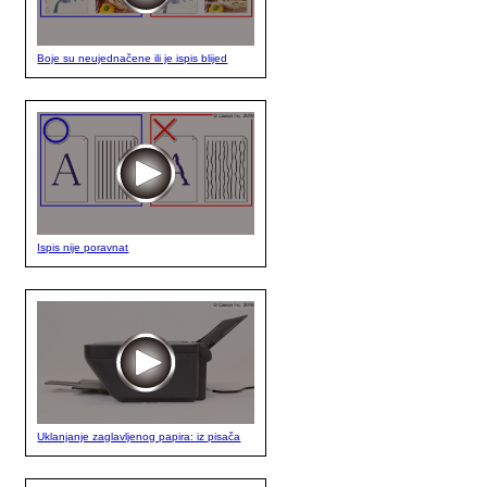
Boje su neujednačene ili je ispis blijed
Ispis nije poravnat
Uklanjanje zaglavljenog papira: iz pisača